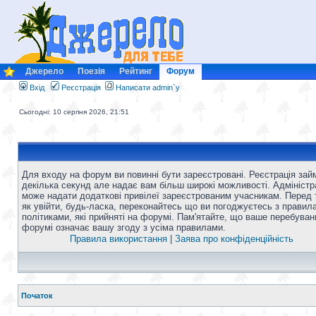
Джерело
Поезія
Рейтинг
Форум
Вхід
Реєстрація
Написати admin`у
Сьогодні: 10 серпня 2026, 21:51
Для входу на форум ви повинні бути зареєстровані. Реєстрація зай
декілька секунд але надає вам більш широкі можливості. Адміністр
може надати додаткові привілеї зареєстрованим учасникам. Перед 
як увійти, будь-ласка, переконайтесь що ви погоджуєтесь з правил
політиками, які прийняті на форумі. Пам'ятайте, що ваше перебуван
форумі означає вашу згоду з усіма правилами.
Правила використання
|
Заява про конфіденційність
Початок