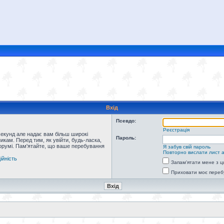
Вхід
Псевдо:
Реєстрація
секунд але надає вам більш широкі
Пароль:
кам. Перед тим, як увійти, будь-ласка,
форумі. Пам'ятайте, що ваше перебування
Я забув свій пароль
Повторно вислати лист а
ійність
Запам'ятати мене з ц
Приховати моє переб