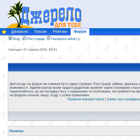
Джерело
Поезія
Рейтинг
Форум
Вхід
Реєстрація
Написати admin`у
Сьогодні: 07 серпня 2026, 18:51
Для входу на форум ви повинні бути зареєстровані. Реєстрація займає декілька 
можливості. Адміністратор може надати додаткові привілеї зареєстрованим учасни
переконайтесь що ви погоджуєтесь з правилами та політиками, які прийняті на 
на форумі означає вашу згоду з усіма правилами.
Правила використання
|
Заява про конфіденц
Початок