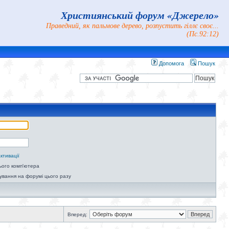
Християнський форум «Джерело»
Праведний, як пальмове дерево, розпустить гіллє своє...
(Пс.92:12)
Допомога
Пошук
ктивації
ього комп'ютера
ування на форумі цього разу
Вперед: