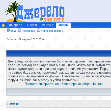
Джерело
Поезія
Рейтинг
Форум
Вхід
Реєстрація
Написати admin`у
Сьогодні: 09 серпня 2026, 05:04
Для входу на форум ви повинні бути зареєстровані. Реєстрація зай
декілька секунд але надає вам більш широкі можливості. Адміністр
може надати додаткові привілеї зареєстрованим учасникам. Перед 
як увійти, будь-ласка, переконайтесь що ви погоджуєтесь з правил
політиками, які прийняті на форумі. Пам'ятайте, що ваше перебуван
форумі означає вашу згоду з усіма правилами.
Правила використання
|
Заява про конфіденційність
Початок