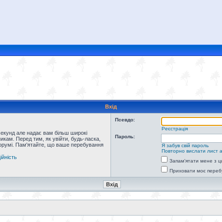
Вхід
Псевдо:
Реєстрація
секунд але надає вам більш широкі
Пароль:
кам. Перед тим, як увійти, будь-ласка,
форумі. Пам'ятайте, що ваше перебування
Я забув свій пароль
Повторно вислати лист а
ійність
Запам'ятати мене з ц
Приховати моє переб