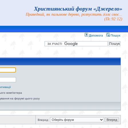
Християнський форум «Джерело»
Праведний, як пальмове дерево, розпустить гіллє своє...
(Пс.92:12)
Допомога
Пошук
ктивації
ього комп'ютера
ування на форумі цього разу
Вперед: