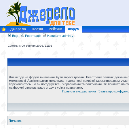
Джерело
Поезія
Рейтинг
Форум
Вхід
Реєстрація
Написати admin`у
Сьогодні: 09 серпня 2026, 11:03
Для входу на форум ви повинні бути зареєстровані. Реєстрація займає декілька 
можливості. Адміністратор може надати додаткові привілеї зареєстрованим учасни
переконайтесь що ви погоджуєтесь з правилами та політиками, які прийняті на 
на форумі означає вашу згоду з усіма правилами.
Правила використання
|
Заява про конфіденц
Початок