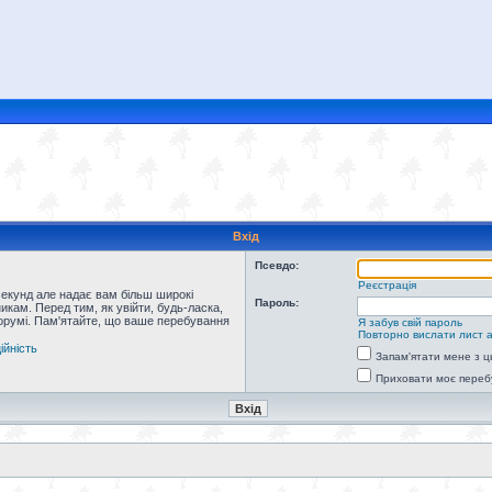
Вхід
Псевдо:
Реєстрація
секунд але надає вам більш широкі
Пароль:
кам. Перед тим, як увійти, будь-ласка,
форумі. Пам'ятайте, що ваше перебування
Я забув свій пароль
Повторно вислати лист а
ійність
Запам'ятати мене з ц
Приховати моє переб