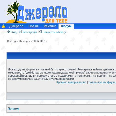
Джерело
Поезія
Рейтинг
Форум
Вхід
Реєстрація
Написати admin`у
Сьогодні: 07 серпня 2026, 00:19
Для входу на форум ви повинні бути зареєстровані. Реєстрація займає декілька 
можливості. Адміністратор може надати додаткові привілеї зареєстрованим учасни
переконайтесь що ви погоджуєтесь з правилами та політиками, які прийняті на 
на форумі означає вашу згоду з усіма правилами.
Правила використання
|
Заява про конфіденц
Початок