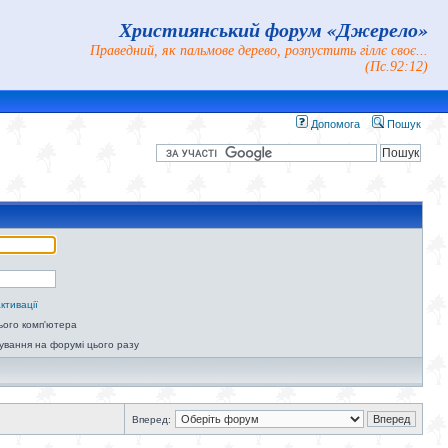
Християнський форум «Джерело»
Праведний, як пальмове дерево, розпустить гіллє своє...
(Пс.92:12)
Допомога
Пошук
ктивації
ього комп'ютера
ування на форумі цього разу
Вперед: