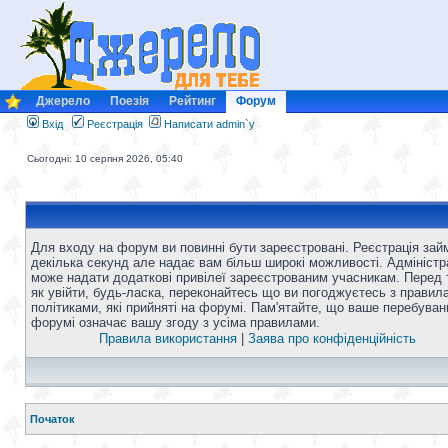
Джерело
Поезія
Рейтинг
Форум
Вхід
Реєстрація
Написати admin`у
Сьогодні: 10 серпня 2026, 05:40
Для входу на форум ви повинні бути зареєстровані. Реєстрація зай
декілька секунд але надає вам більш широкі можливості. Адміністр
може надати додаткові привілеї зареєстрованим учасникам. Перед 
як увійти, будь-ласка, переконайтесь що ви погоджуєтесь з правил
політиками, які прийняті на форумі. Пам'ятайте, що ваше перебуван
форумі означає вашу згоду з усіма правилами.
Правила використання
|
Заява про конфіденційність
Початок