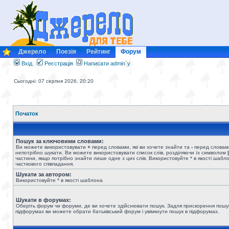
Джерело
Поезія
Рейтинг
Форум
Вхід
Реєстрація
Написати admin`у
Сьогодні: 07 серпня 2026, 20:20
Початок
Пошук за ключовими словами:
Ви можете використовувати
+
перед словами, які ви хочете знайти та
-
перед словами
непотрібно шукати. Ви можете використовувати список слів, розділяючи їх символом
|
частини, якщо потрібно знайти лише одне з цих слів. Використовуйте * в якості шабл
часткового співпадання.
Шукати за автором:
Використовуйте * в якості шаблона
Шукати в форумах:
Оберіть форум чи форуми, де ви хочете здійснювати пошук. Задля прискорення пошу
підфорумах ви можете обрати батьківський форум і увімкнути пошук в підфорумах.