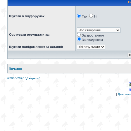
П
Шукати в підфорумах:
Так
Ні
Сортувати результати за:
За зростанням
За спаданням
Шукати повідомлення за останні:
Початок
©2006-2026 "Джерело"
|
Джерело