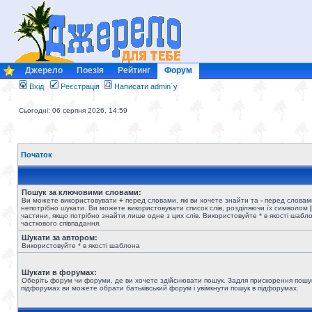
Джерело
Поезія
Рейтинг
Форум
Вхід
Реєстрація
Написати admin`у
Сьогодні: 06 серпня 2026, 14:59
Початок
Пошук за ключовими словами:
Ви можете використовувати
+
перед словами, які ви хочете знайти та
-
перед словами
непотрібно шукати. Ви можете використовувати список слів, розділяючи їх символом
|
частини, якщо потрібно знайти лише одне з цих слів. Використовуйте * в якості шабл
часткового співпадання.
Шукати за автором:
Використовуйте * в якості шаблона
Шукати в форумах:
Оберіть форум чи форуми, де ви хочете здійснювати пошук. Задля прискорення пошу
підфорумах ви можете обрати батьківський форум і увімкнути пошук в підфорумах.