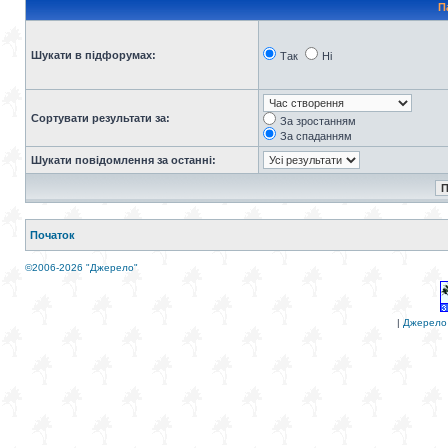
П
Шукати в підфорумах:
Так
Ні
Сортувати результати за:
За зростанням
За спаданням
Шукати повідомлення за останні:
Початок
©2006-2026 "Джерело"
|
Джерело