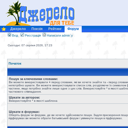
Джерело
Поезія
Рейтинг
Форум
Вхід
Реєстрація
Написати admin`у
Сьогодні: 07 серпня 2026, 17:23
Початок
Пошук за ключовими словами:
Ви можете використовувати
+
перед словами, які ви хочете знайти та
-
перед словами
непотрібно шукати. Ви можете використовувати список слів, розділяючи їх символом
|
частини, якщо потрібно знайти лише одне з цих слів. Використовуйте * в якості шабл
часткового співпадання.
Шукати за автором:
Використовуйте * в якості шаблона
Шукати в форумах:
Оберіть форум чи форуми, де ви хочете здійснювати пошук. Задля прискорення пошу
підфорумах ви можете обрати батьківський форум і увімкнути пошук в підфорумах.