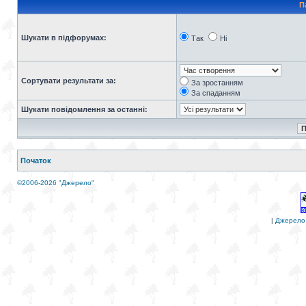
П
Шукати в підфорумах:
Так
Ні
Сортувати результати за:
За зростанням
За спаданням
Шукати повідомлення за останні:
Початок
©2006-2026 "Джерело"
|
Джерело