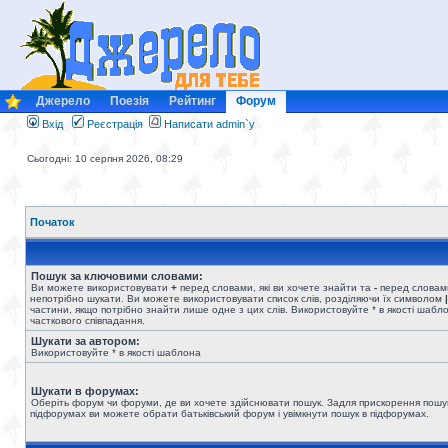
Джерело
Поезія
Рейтинг
Форум
Вхід
Реєстрація
Написати admin`у
Сьогодні: 10 серпня 2026, 08:29
Початок
Пошук за ключовими словами:
Ви можете використовувати
+
перед словами, які ви хочете знайти та
-
перед словами
непотрібно шукати. Ви можете використовувати список слів, розділяючи їх символом
|
частини, якщо потрібно знайти лише одне з цих слів. Використовуйте * в якості шабл
часткового співпадання.
Шукати за автором:
Використовуйте * в якості шаблона
Шукати в форумах:
Оберіть форум чи форуми, де ви хочете здійснювати пошук. Задля прискорення пошу
підфорумах ви можете обрати батьківський форум і увімкнути пошук в підфорумах.