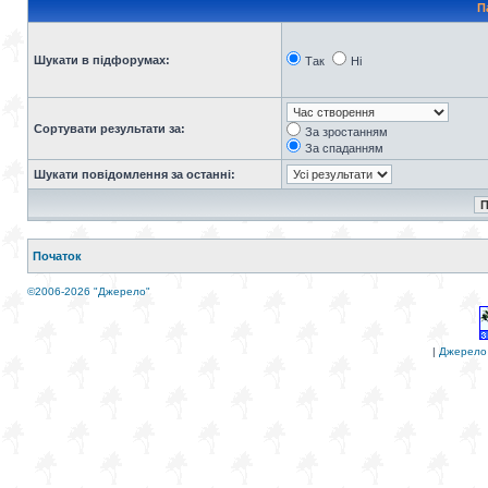
П
Шукати в підфорумах:
Так
Ні
Сортувати результати за:
За зростанням
За спаданням
Шукати повідомлення за останні:
Початок
©2006-2026 "Джерело"
|
Джерело