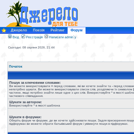
Джерело
Поезія
Рейтинг
Форум
Вхід
Реєстрація
Написати admin`у
Сьогодні: 08 серпня 2026, 21:44
Початок
Пошук за ключовими словами:
Ви можете використовувати
+
перед словами, які ви хочете знайти та
-
перед словами
непотрібно шукати. Ви можете використовувати список слів, розділяючи їх символом
|
частини, якщо потрібно знайти лише одне з цих слів. Використовуйте * в якості шабл
часткового співпадання.
Шукати за автором:
Використовуйте * в якості шаблона
Шукати в форумах:
Оберіть форум чи форуми, де ви хочете здійснювати пошук. Задля прискорення пошу
підфорумах ви можете обрати батьківський форум і увімкнути пошук в підфорумах.