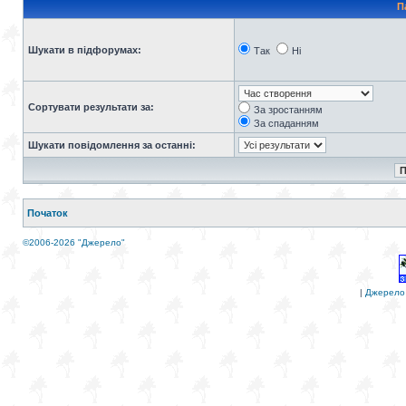
П
Шукати в підфорумах:
Так
Ні
Сортувати результати за:
За зростанням
За спаданням
Шукати повідомлення за останні:
Початок
©2006-2026 "Джерело"
|
Джерело