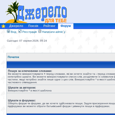
Джерело
Поезія
Рейтинг
Форум
Вхід
Реєстрація
Написати admin`у
Сьогодні: 07 серпня 2026, 05:24
Початок
Пошук за ключовими словами:
Ви можете використовувати
+
перед словами, які ви хочете знайти та
-
перед словами
непотрібно шукати. Ви можете використовувати список слів, розділяючи їх символом
|
частини, якщо потрібно знайти лише одне з цих слів. Використовуйте * в якості шабл
часткового співпадання.
Шукати за автором:
Використовуйте * в якості шаблона
Шукати в форумах:
Оберіть форум чи форуми, де ви хочете здійснювати пошук. Задля прискорення пошу
підфорумах ви можете обрати батьківський форум і увімкнути пошук в підфорумах.