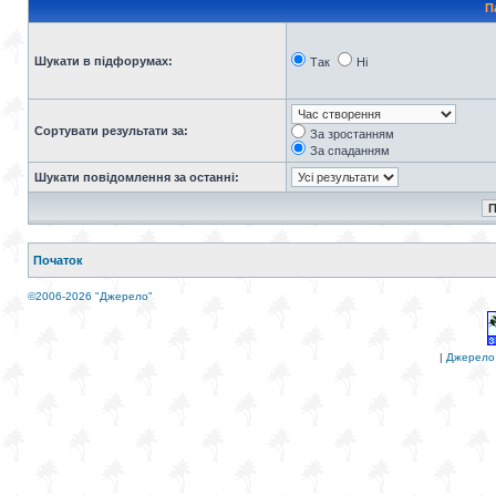
П
Шукати в підфорумах:
Так
Ні
Сортувати результати за:
За зростанням
За спаданням
Шукати повідомлення за останні:
Початок
©2006-2026 "Джерело"
|
Джерело