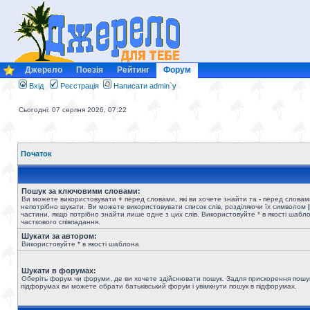
Джерело
Поезія
Рейтинг
Форум
Вхід
Реєстрація
Написати admin`у
Сьогодні: 07 серпня 2026, 07:22
Початок
Пошук за ключовими словами:
Ви можете використовувати
+
перед словами, які ви хочете знайти та
-
перед словами
непотрібно шукати. Ви можете використовувати список слів, розділяючи їх символом
|
частини, якщо потрібно знайти лише одне з цих слів. Використовуйте * в якості шабл
часткового співпадання.
Шукати за автором:
Використовуйте * в якості шаблона
Шукати в форумах:
Оберіть форум чи форуми, де ви хочете здійснювати пошук. Задля прискорення пошу
підфорумах ви можете обрати батьківський форум і увімкнути пошук в підфорумах.