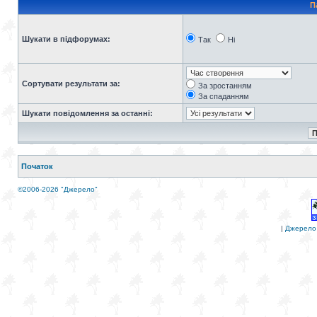
П
Шукати в підфорумах:
Так
Ні
Сортувати результати за:
За зростанням
За спаданням
Шукати повідомлення за останні:
Початок
©2006-2026 "Джерело"
|
Джерело