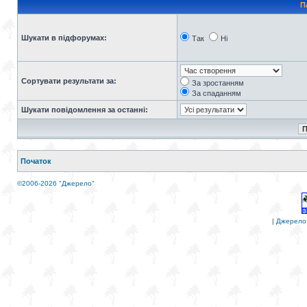
П
Шукати в підфорумах:
Так
Ні
Сортувати результати за:
За зростанням
За спаданням
Шукати повідомлення за останні:
Початок
©2006-2026 "Джерело"
|
Джерело