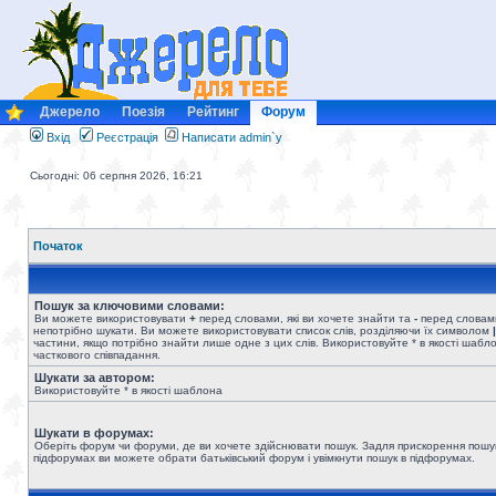
Джерело
Поезія
Рейтинг
Форум
Вхід
Реєстрація
Написати admin`у
Сьогодні: 06 серпня 2026, 16:21
Початок
Пошук за ключовими словами:
Ви можете використовувати
+
перед словами, які ви хочете знайти та
-
перед словами
непотрібно шукати. Ви можете використовувати список слів, розділяючи їх символом
|
частини, якщо потрібно знайти лише одне з цих слів. Використовуйте * в якості шабл
часткового співпадання.
Шукати за автором:
Використовуйте * в якості шаблона
Шукати в форумах:
Оберіть форум чи форуми, де ви хочете здійснювати пошук. Задля прискорення пошу
підфорумах ви можете обрати батьківський форум і увімкнути пошук в підфорумах.