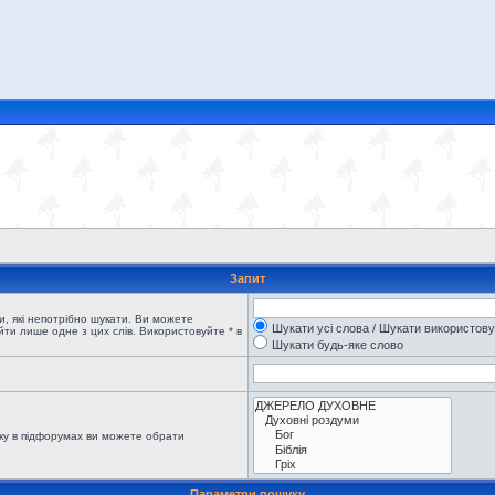
Запит
, які непотрібно шукати. Ви можете
Шукати усі слова / Шукати використов
ти лише одне з цих слів. Використовуйте * в
Шукати будь-яке слово
ку в підфорумах ви можете обрати
Параметри пошуку