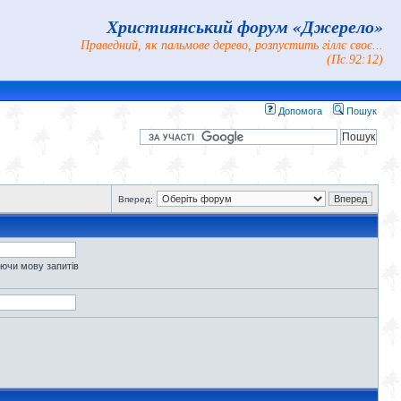
Християнський форум «Джерело»
Праведний, як пальмове дерево, розпустить гіллє своє...
(Пс.92:12)
Допомога
Пошук
Вперед:
уючи мову запитів