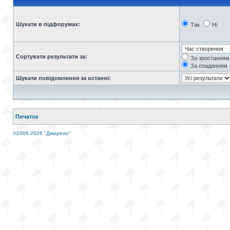
Шукати в підфорумах:
Так
Ні
Сортувати результати за:
За зростанням
За спаданням
Шукати повідомлення за останні:
Початок
©2006-2026 "Джерело"