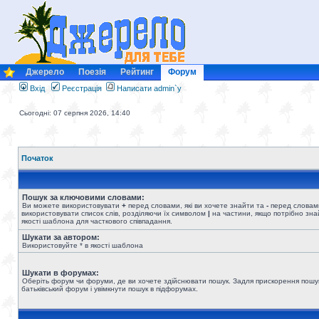
Джерело
Поезія
Рейтинг
Форум
Вхід
Реєстрація
Написати admin`у
Сьогодні: 07 серпня 2026, 14:40
Початок
Пошук за ключовими словами:
Ви можете використовувати
+
перед словами, які ви хочете знайти та
-
перед словами
використовувати список слів, розділяючи їх символом
|
на частини, якщо потрібно знай
якості шаблона для часткового співпадання.
Шукати за автором:
Використовуйте * в якості шаблона
Шукати в форумах:
Оберіть форум чи форуми, де ви хочете здійснювати пошук. Задля прискорення пошу
батьківський форум і увімкнути пошук в підфорумах.