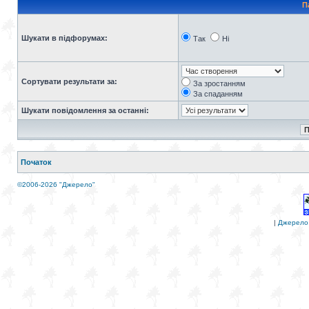
П
Шукати в підфорумах:
Так
Ні
Сортувати результати за:
За зростанням
За спаданням
Шукати повідомлення за останні:
Початок
©2006-2026 "Джерело"
|
Джерело