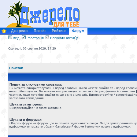
Джерело
Поезія
Рейтинг
Форум
Вхід
Реєстрація
Написати admin`у
Сьогодні: 09 серпня 2026, 14:20
Початок
Пошук за ключовими словами:
Ви можете використовувати
+
перед словами, які ви хочете знайти та
-
перед словами
непотрібно шукати. Ви можете використовувати список слів, розділяючи їх символом
|
частини, якщо потрібно знайти лише одне з цих слів. Використовуйте * в якості шабл
часткового співпадання.
Шукати за автором:
Використовуйте * в якості шаблона
Шукати в форумах:
Оберіть форум чи форуми, де ви хочете здійснювати пошук. Задля прискорення пошу
підфорумах ви можете обрати батьківський форум і увімкнути пошук в підфорумах.