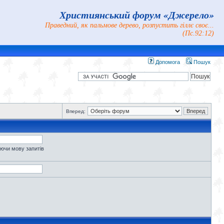
Християнський форум «Джерело»
Праведний, як пальмове дерево, розпустить гіллє своє...
(Пс.92:12)
Допомога
Пошук
Вперед:
уючи мову запитів