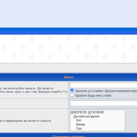
Запит
, які непотрібно шукати. Ви можете
Шукати усі слова / Шукати використов
ти лише одне з цих слів. Використовуйте * в
Шукати будь-яке слово
ку в підфорумах ви можете обрати
Параметри пошуку