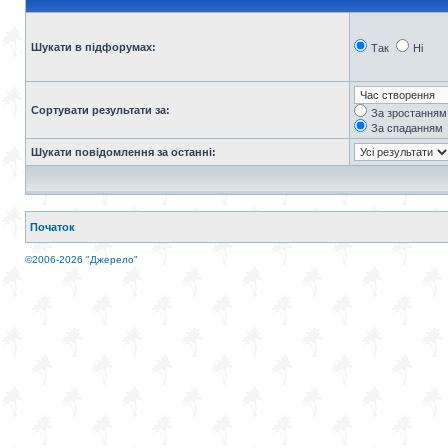
Шукати в підфорумах:
Так
Ні
Сортувати результати за:
За зростанням
За спаданням
Шукати повідомлення за останні:
Початок
©2006-2026 "Джерело"