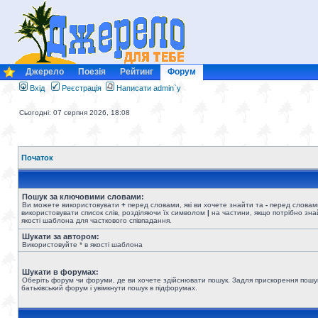
Джерело
Поезія
Рейтинг
Форум
Вхід
Реєстрація
Написати admin`у
Сьогодні: 07 серпня 2026, 18:08
Початок
Пошук за ключовими словами:
Ви можете використовувати
+
перед словами, які ви хочете знайти та
-
перед словами
використовувати список слів, розділяючи їх символом
|
на частини, якщо потрібно знай
якості шаблона для часткового співпадання.
Шукати за автором:
Використовуйте * в якості шаблона
Шукати в форумах:
Оберіть форум чи форуми, де ви хочете здійснювати пошук. Задля прискорення пошу
батьківський форум і увімкнути пошук в підфорумах.