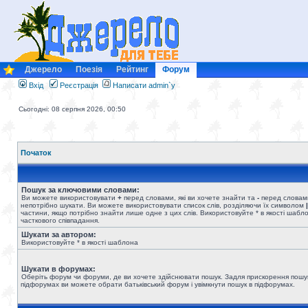
Джерело
Поезія
Рейтинг
Форум
Вхід
Реєстрація
Написати admin`у
Сьогодні: 08 серпня 2026, 00:50
Початок
Пошук за ключовими словами:
Ви можете використовувати
+
перед словами, які ви хочете знайти та
-
перед словами
непотрібно шукати. Ви можете використовувати список слів, розділяючи їх символом
|
частини, якщо потрібно знайти лише одне з цих слів. Використовуйте * в якості шабл
часткового співпадання.
Шукати за автором:
Використовуйте * в якості шаблона
Шукати в форумах:
Оберіть форум чи форуми, де ви хочете здійснювати пошук. Задля прискорення пошу
підфорумах ви можете обрати батьківський форум і увімкнути пошук в підфорумах.