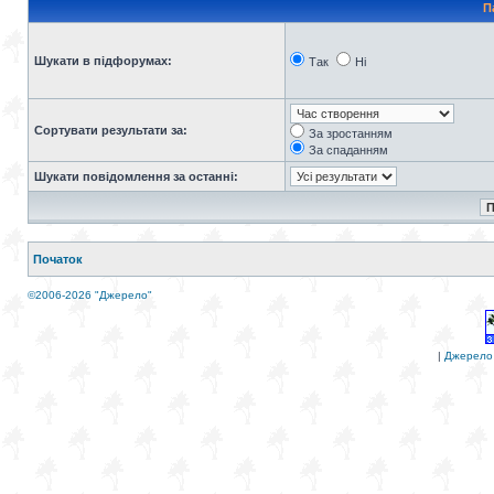
П
Шукати в підфорумах:
Так
Ні
Сортувати результати за:
За зростанням
За спаданням
Шукати повідомлення за останні:
Початок
©2006-2026 "Джерело"
|
Джерело