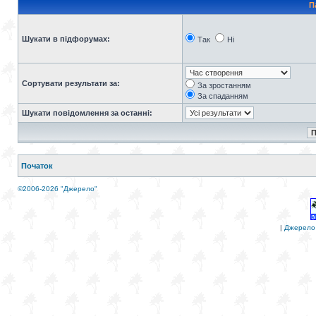
П
Шукати в підфорумах:
Так
Ні
Сортувати результати за:
За зростанням
За спаданням
Шукати повідомлення за останні:
Початок
©2006-2026 "Джерело"
|
Джерело