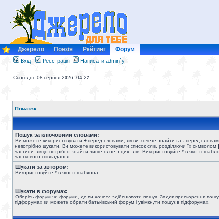
Джерело
Поезія
Рейтинг
Форум
Вхід
Реєстрація
Написати admin`у
Сьогодні: 08 серпня 2026, 04:22
Початок
Пошук за ключовими словами:
Ви можете використовувати
+
перед словами, які ви хочете знайти та
-
перед словами
непотрібно шукати. Ви можете використовувати список слів, розділяючи їх символом
|
частини, якщо потрібно знайти лише одне з цих слів. Використовуйте * в якості шабл
часткового співпадання.
Шукати за автором:
Використовуйте * в якості шаблона
Шукати в форумах:
Оберіть форум чи форуми, де ви хочете здійснювати пошук. Задля прискорення пошу
підфорумах ви можете обрати батьківський форум і увімкнути пошук в підфорумах.