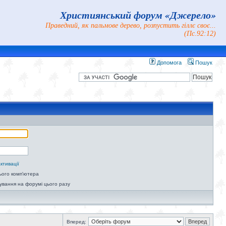
Християнський форум «Джерело»
Праведний, як пальмове дерево, розпустить гіллє своє...
(Пс.92:12)
Допомога
Пошук
ктивації
ього комп'ютера
ування на форумі цього разу
Вперед: