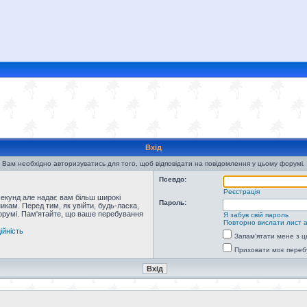
Вхід
Вам необхідно авторизуватись для того, щоб відповідати на повідомлення у цьому форумі.
Псевдо:
Реєстрація
секунд але надає вам більш широкі
Пароль:
кам. Перед тим, як увійти, будь-ласка,
форумі. Пам'ятайте, що ваше перебування
Я забув свій пароль
Повторно вислати лист а
ійність
Запам'ятати мене з ц
Приховати моє переб