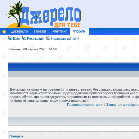
Джерело
Поезія
Рейтинг
Форум
Вхід
Реєстрація
Написати admin`у
Сьогодні: 08 серпня 2026, 14:58
Для входу на форум ви повинні бути зареєстровані. Реєстрація займає декілька 
можливості. Адміністратор може надати додаткові привілеї зареєстрованим учасни
переконайтесь що ви погоджуєтесь з правилами та політиками, які прийняті на 
на форумі означає вашу згоду з усіма правилами.
Правила використання
|
Заява про конфіденц
Початок