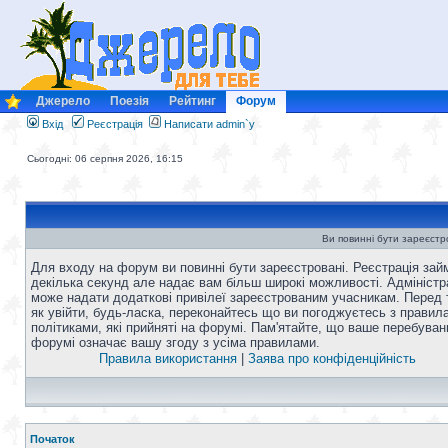
Джерело
Поезія
Рейтинг
Форум
Вхід
Реєстрація
Написати admin`у
Сьогодні: 06 серпня 2026, 16:15
Ви повинні бути зареєстро
Для входу на форум ви повинні бути зареєстровані. Реєстрація зай
декілька секунд але надає вам більш широкі можливості. Адміністр
може надати додаткові привілеї зареєстрованим учасникам. Перед 
як увійти, будь-ласка, переконайтесь що ви погоджуєтесь з правил
політиками, які прийняті на форумі. Пам'ятайте, що ваше перебуван
форумі означає вашу згоду з усіма правилами.
Правила використання
|
Заява про конфіденційність
Початок