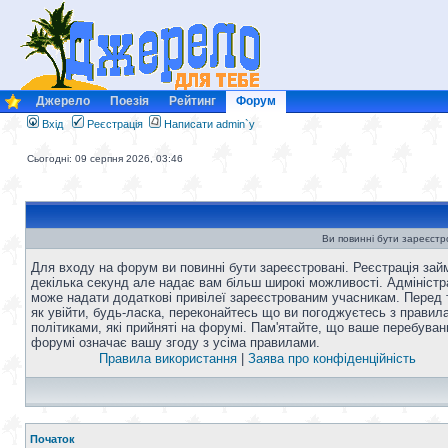
Джерело
Поезія
Рейтинг
Форум
Вхід
Реєстрація
Написати admin`у
Сьогодні: 09 серпня 2026, 03:46
Ви повинні бути зареєстро
Для входу на форум ви повинні бути зареєстровані. Реєстрація зай
декілька секунд але надає вам більш широкі можливості. Адміністр
може надати додаткові привілеї зареєстрованим учасникам. Перед 
як увійти, будь-ласка, переконайтесь що ви погоджуєтесь з правил
політиками, які прийняті на форумі. Пам'ятайте, що ваше перебуван
форумі означає вашу згоду з усіма правилами.
Правила використання
|
Заява про конфіденційність
Початок