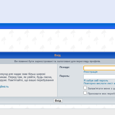
Вхід
Ви повинні бути зареєстровані та залоговані для перегляду профілів.
Псевдо:
Реєстрація
секунд але надає вам більш широкі
Пароль:
кам. Перед тим, як увійти, будь-ласка,
форумі. Пам'ятайте, що ваше перебування
Я забув свій пароль
Повторно вислати лист а
ійність
Запам'ятати мене з ц
Приховати моє переб