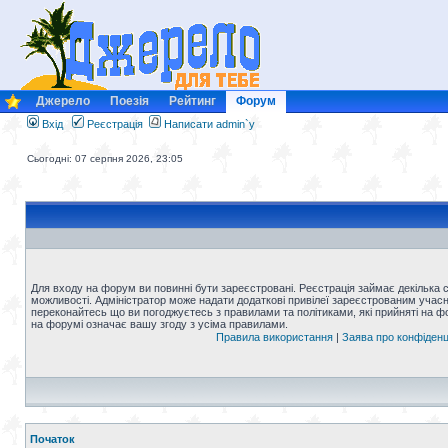
Джерело
Поезія
Рейтинг
Форум
Вхід
Реєстрація
Написати admin`у
Сьогодні: 07 серпня 2026, 23:05
Для входу на форум ви повинні бути зареєстровані. Реєстрація займає декілька 
можливості. Адміністратор може надати додаткові привілеї зареєстрованим учасни
переконайтесь що ви погоджуєтесь з правилами та політиками, які прийняті на 
на форумі означає вашу згоду з усіма правилами.
Правила використання
|
Заява про конфіденц
Початок