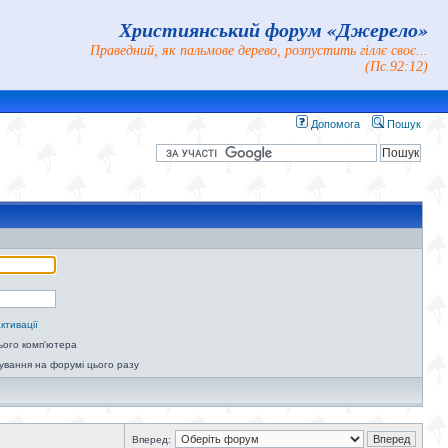
Християнський форум «Джерело»
Праведний, як пальмове дерево, розпустить гіллє своє...
(Пс.92:12)
Допомога
Пошук
ктивації
ього комп'ютера
ування на форумі цього разу
Вперед: