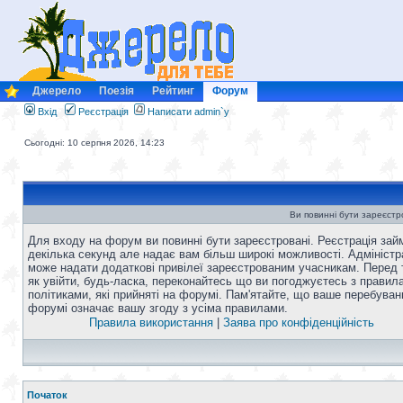
Джерело
Поезія
Рейтинг
Форум
Вхід
Реєстрація
Написати admin`у
Сьогодні: 10 серпня 2026, 14:23
Ви повинні бути зареєстро
Для входу на форум ви повинні бути зареєстровані. Реєстрація зай
декілька секунд але надає вам більш широкі можливості. Адміністр
може надати додаткові привілеї зареєстрованим учасникам. Перед 
як увійти, будь-ласка, переконайтесь що ви погоджуєтесь з правил
політиками, які прийняті на форумі. Пам'ятайте, що ваше перебуван
форумі означає вашу згоду з усіма правилами.
Правила використання
|
Заява про конфіденційність
Початок