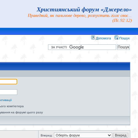
Християнський форум «Джерело»
Праведний, як пальмове дерево, розпустить гіллє своє...
(Пс.92:12)
Допомога
Пошук
ктивації
ього комп'ютера
ування на форумі цього разу
Вперед: