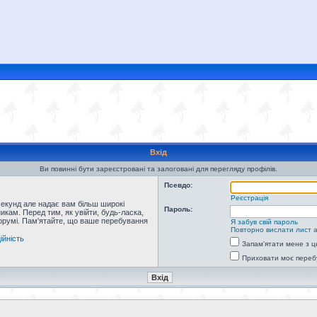
Вхід
Ви повинні бути зареєстровані та залоговані для перегляду профілів.
Псевдо:
Реєстрація
секунд але надає вам більш широкі
Пароль:
кам. Перед тим, як увійти, будь-ласка,
форумі. Пам'ятайте, що ваше перебування
Я забув свій пароль
Повторно вислати лист а
ійність
Запам'ятати мене з ц
Приховати моє переб