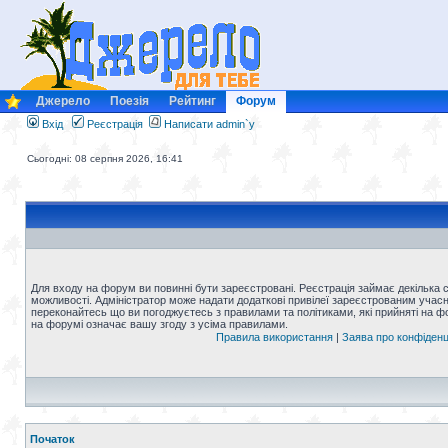
Джерело
Поезія
Рейтинг
Форум
Вхід
Реєстрація
Написати admin`у
Сьогодні: 08 серпня 2026, 16:41
Для входу на форум ви повинні бути зареєстровані. Реєстрація займає декілька 
можливості. Адміністратор може надати додаткові привілеї зареєстрованим учасни
переконайтесь що ви погоджуєтесь з правилами та політиками, які прийняті на 
на форумі означає вашу згоду з усіма правилами.
Правила використання
|
Заява про конфіденц
Початок