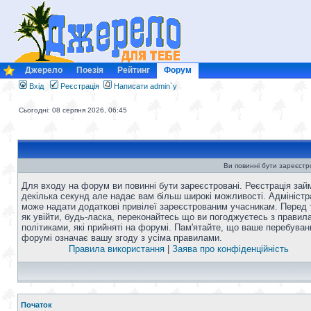
Джерело
Поезія
Рейтинг
Форум
Вхід
Реєстрація
Написати admin`у
Сьогодні: 08 серпня 2026, 06:45
Ви повинні бути зареєстро
Для входу на форум ви повинні бути зареєстровані. Реєстрація зай
декілька секунд але надає вам більш широкі можливості. Адміністр
може надати додаткові привілеї зареєстрованим учасникам. Перед 
як увійти, будь-ласка, переконайтесь що ви погоджуєтесь з правил
політиками, які прийняті на форумі. Пам'ятайте, що ваше перебуван
форумі означає вашу згоду з усіма правилами.
Правила використання
|
Заява про конфіденційність
Початок