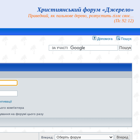
Християнський форум «Джерело»
Праведний, як пальмове дерево, розпустить гіллє своє...
(Пс.92:12)
Допомога
Пошук
ктивації
ього комп'ютера
ування на форумі цього разу
Вперед: