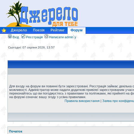
Джерело
Поезія
Рейтинг
Форум
Вхід
Реєстрація
Написати admin`у
Сьогодні: 07 серпня 2026, 13:57
Для входу на форум ви повинні бути зареєстровані. Реєстрація займає декілька 
можливості. Адміністратор може надати додаткові привілеї зареєстрованим учасни
переконайтесь що ви погоджуєтесь з правилами та політиками, які прийняті на 
на форумі означає вашу згоду з усіма правилами.
Правила використання
|
Заява про конфіденц
Початок