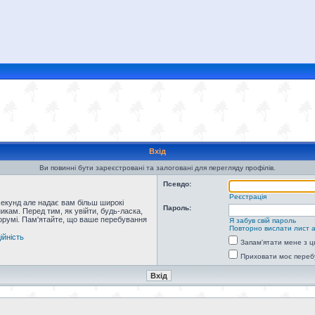
Вхід
Ви повинні бути зареєстровані та залоговані для перегляду профілів.
Псевдо:
Реєстрація
секунд але надає вам більш широкі
Пароль:
кам. Перед тим, як увійти, будь-ласка,
форумі. Пам'ятайте, що ваше перебування
Я забув свій пароль
Повторно вислати лист а
ійність
Запам'ятати мене з ц
Приховати моє переб