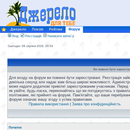
Джерело
Поезія
Рейтинг
Форум
Вхід
Реєстрація
Написати admin`у
Сьогодні: 08 серпня 2026, 20:53
Ви повинні бути зареєстро
Для входу на форум ви повинні бути зареєстровані. Реєстрація зай
декілька секунд але надає вам більш широкі можливості. Адміністр
може надати додаткові привілеї зареєстрованим учасникам. Перед 
як увійти, будь-ласка, переконайтесь що ви погоджуєтесь з правил
політиками, які прийняті на форумі. Пам'ятайте, що ваше перебуван
форумі означає вашу згоду з усіма правилами.
Правила використання
|
Заява про конфіденційність
Початок