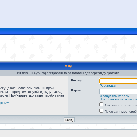
Вхід
Ви повинні бути зареєстровані та залоговані для перегляду профілів.
Псевдо:
Реєстрація
секунд але надає вам більш широкі
Пароль:
кам. Перед тим, як увійти, будь-ласка,
форумі. Пам'ятайте, що ваше перебування
Я забув свій пароль
Повторно вислати лист а
ійність
Запам'ятати мене з ц
Приховати моє переб