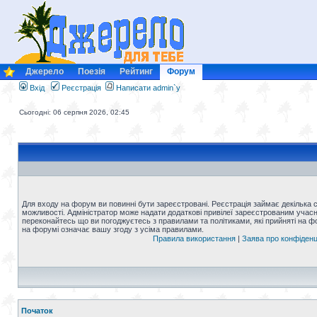
Джерело
Поезія
Рейтинг
Форум
Вхід
Реєстрація
Написати admin`у
Сьогодні: 06 серпня 2026, 02:45
Для входу на форум ви повинні бути зареєстровані. Реєстрація займає декілька 
можливості. Адміністратор може надати додаткові привілеї зареєстрованим учасни
переконайтесь що ви погоджуєтесь з правилами та політиками, які прийняті на 
на форумі означає вашу згоду з усіма правилами.
Правила використання
|
Заява про конфіденц
Початок