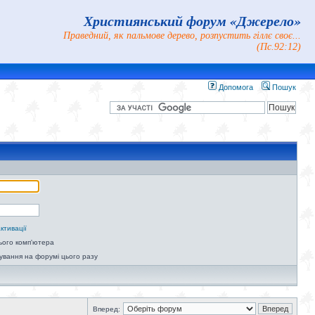
Християнський форум «Джерело»
Праведний, як пальмове дерево, розпустить гіллє своє...
(Пс.92:12)
Допомога
Пошук
ктивації
ього комп'ютера
ування на форумі цього разу
Вперед: