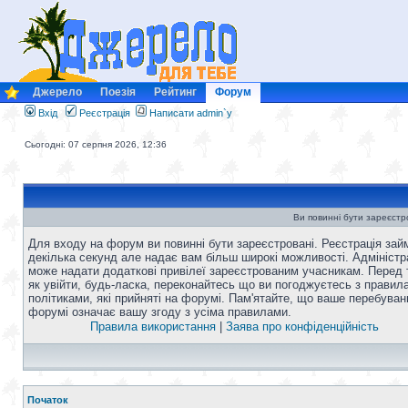
Джерело
Поезія
Рейтинг
Форум
Вхід
Реєстрація
Написати admin`у
Сьогодні: 07 серпня 2026, 12:36
Ви повинні бути зареєстро
Для входу на форум ви повинні бути зареєстровані. Реєстрація зай
декілька секунд але надає вам більш широкі можливості. Адміністр
може надати додаткові привілеї зареєстрованим учасникам. Перед 
як увійти, будь-ласка, переконайтесь що ви погоджуєтесь з правил
політиками, які прийняті на форумі. Пам'ятайте, що ваше перебуван
форумі означає вашу згоду з усіма правилами.
Правила використання
|
Заява про конфіденційність
Початок