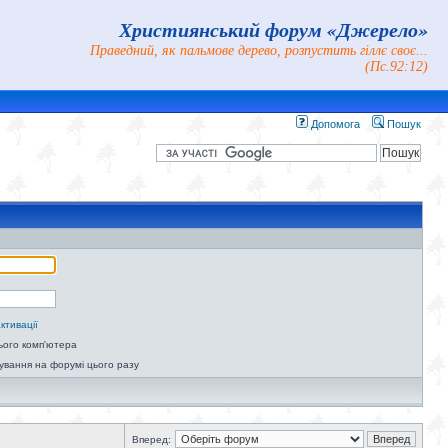
Християнський форум «Джерело»
Праведний, як пальмове дерево, розпустить гіллє своє...
(Пс.92:12)
Допомога
Пошук
ктивації
ього комп'ютера
ування на форумі цього разу
Вперед: