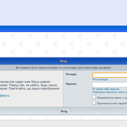
Вхід
Ви повинні бути зареєстровані та залоговані для перегляду профілів.
Псевдо:
Реєстрація
секунд але надає вам більш широкі
Пароль:
кам. Перед тим, як увійти, будь-ласка,
форумі. Пам'ятайте, що ваше перебування
Я забув свій пароль
Повторно вислати лист а
ійність
Запам'ятати мене з ц
Приховати моє переб