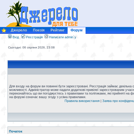
Джерело
Поезія
Рейтинг
Форум
Вхід
Реєстрація
Написати admin`у
Сьогодні: 06 серпня 2026, 23:08
Для входу на форум ви повинні бути зареєстровані. Реєстрація займає декілька 
можливості. Адміністратор може надати додаткові привілеї зареєстрованим учасни
переконайтесь що ви погоджуєтесь з правилами та політиками, які прийняті на 
на форумі означає вашу згоду з усіма правилами.
Правила використання
|
Заява про конфіденц
Початок