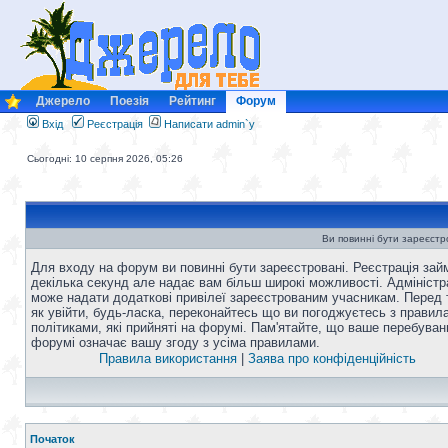
Джерело
Поезія
Рейтинг
Форум
Вхід
Реєстрація
Написати admin`у
Сьогодні: 10 серпня 2026, 05:26
Ви повинні бути зареєстро
Для входу на форум ви повинні бути зареєстровані. Реєстрація зай
декілька секунд але надає вам більш широкі можливості. Адміністр
може надати додаткові привілеї зареєстрованим учасникам. Перед 
як увійти, будь-ласка, переконайтесь що ви погоджуєтесь з правил
політиками, які прийняті на форумі. Пам'ятайте, що ваше перебуван
форумі означає вашу згоду з усіма правилами.
Правила використання
|
Заява про конфіденційність
Початок