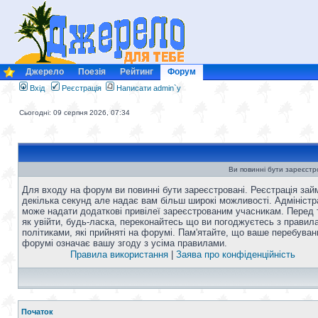
Джерело
Поезія
Рейтинг
Форум
Вхід
Реєстрація
Написати admin`у
Сьогодні: 09 серпня 2026, 07:34
Ви повинні бути зареєстро
Для входу на форум ви повинні бути зареєстровані. Реєстрація зай
декілька секунд але надає вам більш широкі можливості. Адміністр
може надати додаткові привілеї зареєстрованим учасникам. Перед 
як увійти, будь-ласка, переконайтесь що ви погоджуєтесь з правил
політиками, які прийняті на форумі. Пам'ятайте, що ваше перебуван
форумі означає вашу згоду з усіма правилами.
Правила використання
|
Заява про конфіденційність
Початок