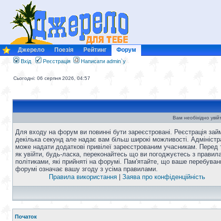
Джерело
Поезія
Рейтинг
Форум
Вхід
Реєстрація
Написати admin`у
Сьогодні: 06 серпня 2026, 04:57
Вам необіхідно увій
Для входу на форум ви повинні бути зареєстровані. Реєстрація зай
декілька секунд але надає вам більш широкі можливості. Адміністр
може надати додаткові привілеї зареєстрованим учасникам. Перед 
як увійти, будь-ласка, переконайтесь що ви погоджуєтесь з правил
політиками, які прийняті на форумі. Пам'ятайте, що ваше перебуван
форумі означає вашу згоду з усіма правилами.
Правила використання
|
Заява про конфіденційність
Початок