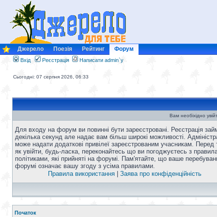
Джерело
Поезія
Рейтинг
Форум
Вхід
Реєстрація
Написати admin`у
Сьогодні: 07 серпня 2026, 06:33
Вам необіхідно увій
Для входу на форум ви повинні бути зареєстровані. Реєстрація зай
декілька секунд але надає вам більш широкі можливості. Адміністр
може надати додаткові привілеї зареєстрованим учасникам. Перед 
як увійти, будь-ласка, переконайтесь що ви погоджуєтесь з правил
політиками, які прийняті на форумі. Пам'ятайте, що ваше перебуван
форумі означає вашу згоду з усіма правилами.
Правила використання
|
Заява про конфіденційність
Початок