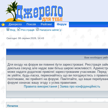
Джерело
Поезія
Рейтинг
Форум
Вхід
Реєстрація
Написати admin`у
Сьогодні: 08 серпня 2026, 14:43
Вам необіхідно увій
Для входу на форум ви повинні бути зареєстровані. Реєстрація зай
декілька секунд але надає вам більш широкі можливості. Адміністр
може надати додаткові привілеї зареєстрованим учасникам. Перед 
як увійти, будь-ласка, переконайтесь що ви погоджуєтесь з правил
політиками, які прийняті на форумі. Пам'ятайте, що ваше перебуван
форумі означає вашу згоду з усіма правилами.
Правила використання
|
Заява про конфіденційність
Початок