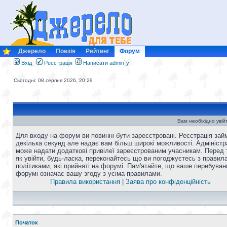
Джерело
Поезія
Рейтинг
Форум
Вхід
Реєстрація
Написати admin`у
Сьогодні: 08 серпня 2026, 20:29
Вам необіхідно увій
Для входу на форум ви повинні бути зареєстровані. Реєстрація зай
декілька секунд але надає вам більш широкі можливості. Адміністр
може надати додаткові привілеї зареєстрованим учасникам. Перед 
як увійти, будь-ласка, переконайтесь що ви погоджуєтесь з правил
політиками, які прийняті на форумі. Пам'ятайте, що ваше перебуван
форумі означає вашу згоду з усіма правилами.
Правила використання
|
Заява про конфіденційність
Початок