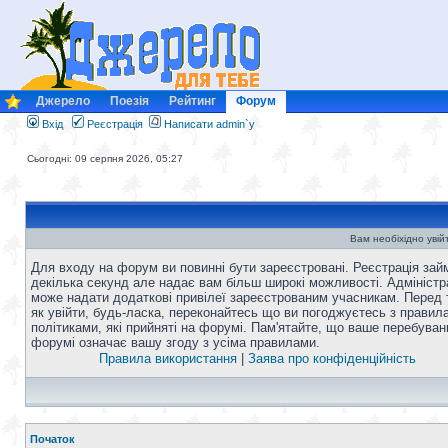
Джерело
Поезія
Рейтинг
Форум
Вхід
Реєстрація
Написати admin`у
Сьогодні: 09 серпня 2026, 05:27
Вам необіхідно увій
Для входу на форум ви повинні бути зареєстровані. Реєстрація зай
декілька секунд але надає вам більш широкі можливості. Адміністр
може надати додаткові привілеї зареєстрованим учасникам. Перед 
як увійти, будь-ласка, переконайтесь що ви погоджуєтесь з правил
політиками, які прийняті на форумі. Пам'ятайте, що ваше перебуван
форумі означає вашу згоду з усіма правилами.
Правила використання
|
Заява про конфіденційність
Початок