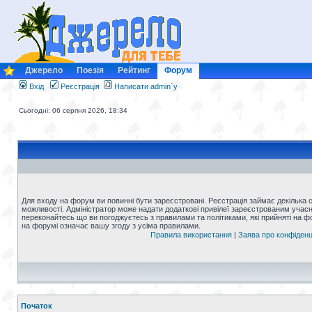
Джерело
Поезія
Рейтинг
Форум
Вхід
Реєстрація
Написати admin`у
Сьогодні: 06 серпня 2026, 18:34
Для входу на форум ви повинні бути зареєстровані. Реєстрація займає декілька 
можливості. Адміністратор може надати додаткові привілеї зареєстрованим учасни
переконайтесь що ви погоджуєтесь з правилами та політиками, які прийняті на 
на форумі означає вашу згоду з усіма правилами.
Правила використання
|
Заява про конфіденц
Початок