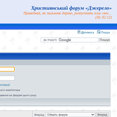
Християнський форум «Джерело»
Праведний, як пальмове дерево, розпустить гіллє своє...
(Пс.92:12)
Допомога
Пошук
ктивації
ього комп'ютера
ування на форумі цього разу
Вперед: