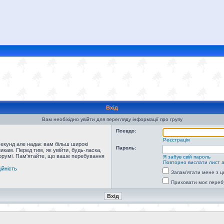
Вхід
Вам необіхідно увійти для перегляду інформації про групу
Псевдо:
Реєстрація
секунд але надає вам більш широкі
Пароль:
кам. Перед тим, як увійти, будь-ласка,
форумі. Пам'ятайте, що ваше перебування
Я забув свій пароль
Повторно вислати лист а
ійність
Запам'ятати мене з ц
Приховати моє переб