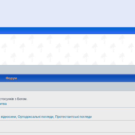
Форум
тосунків з Богом.
итва
 відносини
,
Ортодоксальні погляди
,
Протестантські погляди