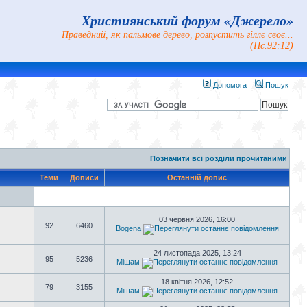
Християнський форум «Джерело»
Праведний, як пальмове дерево, розпустить гіллє своє...
(Пс.92:12)
Допомога
Пошук
Позначити всі розділи прочитаними
Теми
Дописи
Останній допис
03 червня 2026, 16:00
92
6460
Bogena
24 листопада 2025, 13:24
95
5236
Мішам
18 квітня 2026, 12:52
79
3155
Мішам