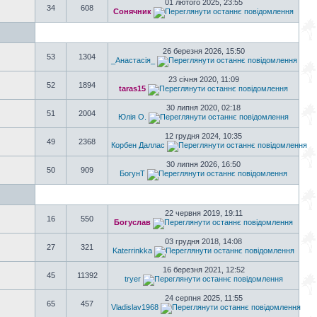
01 лютого 2025, 23:55
34
608
Сонячник
26 березня 2026, 15:50
53
1304
_Анастасія_
23 січня 2020, 11:09
52
1894
taras15
30 липня 2020, 02:18
51
2004
Юлія О.
12 грудня 2024, 10:35
49
2368
Корбен Даллас
30 липня 2026, 16:50
50
909
БогунТ
22 червня 2019, 19:11
16
550
Богуслав
03 грудня 2018, 14:08
27
321
Katerrinkka
16 березня 2021, 12:52
45
11392
tryer
24 серпня 2025, 11:55
65
457
Vladislav1968