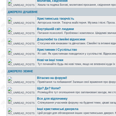
Молитви, свідчення
Хвала та подяка Богові, молитовні прохання, свідчення пр
ДЖЕРЕЛО ДУШЕВНЕ
Християнська творчість
Авторська поезія. Творча майстерня. Музика і пісні. Проза.
Внутрішній світ людини
Питання психології. Проблеми і комплекси. Шкідливі звичк
Дошлюбні та сімейні відносини
Стосунки між юнаками та дівчатами. Сімейні та інтимні від
Християнин і Суспільство
Я і світ. Як християнам поводитися у суспільстві. Відносин
Нові чи інші теми
Тут починайте будь-які нові теми, якщо не впевнені куди їх 
ДЖЕРЕЛО ЗЕМНЕ
Вітаємо на форумі!
Привітання та побажання! Залиши свої враження про форум
Що? Де? Коли?
Розміщуйте тут оголошення про заплановані заходи, які стосу
Все для відпочинку
Спілкування учасників форуму на буденні теми, цікаві загадк
Інші християнські джерела
Цей розділ для обговорення інших християнських джерел. Кн