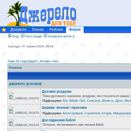
Джерело
Поезія
Рейтинг
Форум
Вхід
Реєстрація
Написати admin`у
Сьогодні: 07 серпня 2026, 09:44
Теми без відповідей
|
Активні теми
Початок
ДЖЕРЕЛО ДУХОВНЕ
Духовні роздуми
Теми духовного значення, роздуми, які стосуються наших с
Підфоруми:
Бог
,
Біблія
,
Гріх
,
Спасіння
,
Вічність
,
Духи
,
Мол
Церква: вчення і практика
Підфоруми:
Богослужіння
,
Служителі
,
Історія
,
Міжцерковні
Дослідження Біблії
Питання, які виникають при читанні Біблії.