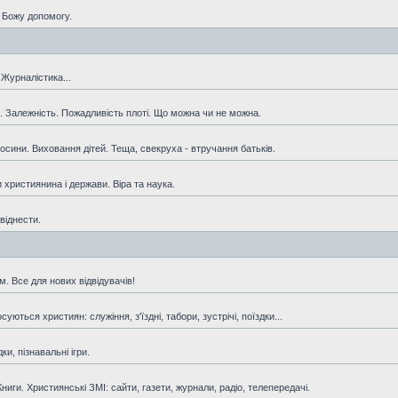
о Божу допомогу.
 Журналістика...
и. Залежність. Пожадливість плоті. Що можна чи не можна.
носини. Виховання дітей. Теща, свекруха - втручання батьків.
и християнина і держави. Віра та наука.
віднести.
. Все для нових відвідувачів!
ються християн: служіння, з'їздні, табори, зустрічі, поїздки...
и, пізнавальні ігри.
иги. Християнські ЗМІ: сайти, газети, журнали, радіо, телепередачі.