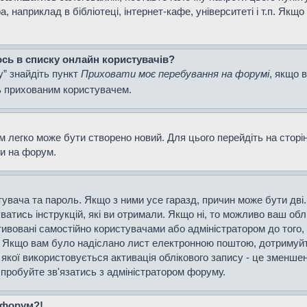
наприклад в бібліотеці, інтернет-кафе, університеті і т.п. Якщо
ось в списку онлайн користувачів?
у” знайдіть пункт
Приховати моє перебування на форумі
, якщо 
ь прихованим користувачем.
м легко може бути створено новий. Для цього перейдіть на сторі
ти на форум.
истувача та пароль. Якщо з ними усе гаразд, причин може бути д
уватись інструкцій, які ви отримали. Якщо ні, то можливо ваш об
тивовані самостійно користувачами або адміністратором до того,
і. Якщо вам було надіслано лист електронною поштою, дотримуйт
 якої використовується активація облікового запису - це зменш
спробуйте зв'язатись з адміністратором форуму.
а форум?!