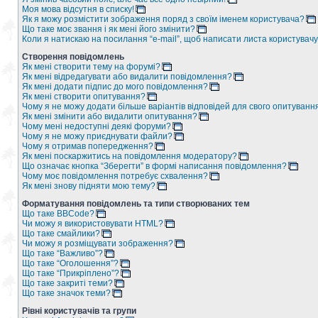
Моя мова відсутня в списку!
Як я можу розмістити зображення поряд з своїм іменем користувача?
Що таке моє звання і як мені його змінити?
Коли я натискаю на посилання “e-mail”, щоб написати листа користувачу
Створення повідомлень
Як мені створити тему на форумі?
Як мені відредагувати або видалити повідомлення?
Як мені додати підпис до мого повідомлення?
Як мені створити опитування?
Чому я не можу додати більше варіантів відповідей для свого опитуванн
Як мені змінити або видалити опитування?
Чому мені недоступні деякі форуми?
Чому я не можу приєднувати файли?
Чому я отримав попередження?
Як мені поскаржитись на повідомлення модератору?
Що означає кнопка “Зберегти” в формі написання повідомлення?
Чому моє повідомлення потребує схвалення?
Як мені знову підняти мою тему?
Форматування повідомлень та типи створюваних тем
Що таке BBCode?
Чи можу я використовувати HTML?
Що таке смайлики?
Чи можу я розміщувати зображення?
Що таке “Важливо”?
Що таке “Оголошення”?
Що таке “Прикріплено”?
Що таке закриті теми?
Що таке значок теми?
Рівні користувачів та групи