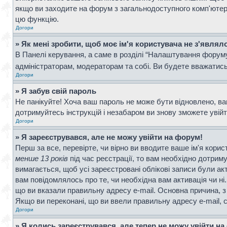
якщо ви заходите на форум з загальнодоступного комп'ютера, 
цю функцію.
Догори
» Як мені зробити, щоб моє ім'я користувача не з'являл
В Панелі керування, а саме в розділі “Налаштування форум
адміністраторам, модераторам та собі. Ви будете вважатис
Догори
» Я забув свій пароль
Не панікуйте! Хоча ваш пароль не може бути відновлено, ва
дотримуйтесь інструкцій і незабаром ви знову зможете увій
Догори
» Я зареєструвався, але не можу увійти на форум!
Перш за все, перевірте, чи вірно ви вводите ваше ім'я кор
менше 13 років
під час реєстрації, то вам необхідно дотрим
вимагається, щоб усі зареєстровані облікові записи були ак
вам повідомлялось про те, чи необхідна вам активація чи н
що ви вказали правильну адресу e-mail. Основна причина, з
Якщо ви переконані, що ви ввели правильну адресу e-mail, 
Догори
» Я колись зареєструвався, але тепер не можу увійти н