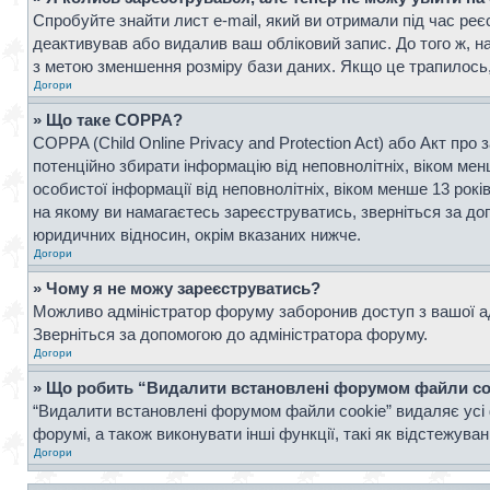
Спробуйте знайти лист e-mail, який ви отримали під час реє
деактивував або видалив ваш обліковий запис. До того ж, н
з метою зменшення розміру бази даних. Якщо це трапилось, 
Догори
» Що таке COPPA?
COPPA (Child Online Privacy and Protection Act) або Акт про 
потенційно збирати інформацію від неповнолітніх, віком менш
особистої інформації від неповнолітніх, віком менше 13 рок
на якому ви намагаєтесь зареєструватись, зверніться за д
юридичних відносин, окрім вказаних нижче.
Догори
» Чому я не можу зареєструватись?
Можливо адміністратор форуму заборонив доступ з вашої адр
Зверніться за допомогою до адміністратора форуму.
Догори
» Що робить “Видалити встановлені форумом файли co
“Видалити встановлені форумом файли cookie” видаляє усі 
форумі, а також виконувати інші функції, такі як відстежув
Догори