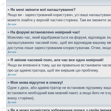
» Як мені змінити мої налаштування?
Якщо ви - зареєстрований користувач, усі ваші налаштування
можете знайти у верхній частині сторінки. Там ви зможете з
Догори
» На форумі встановлено невірний час!
Можливо час, який відображається на форумі, відповідає інш
налаштуваннях часовий пояс, щоб він відповідав вашому мі
доступна лише зареєстрованим клористувачам. Отже, якщо в
Догори
» Я змінив часовий пояс, але час все одно невірний!
Якщо ви впевнені в тому, що ви правильно встановили часови
про це адміністратора, щоб він вирішив цю проблему.
Догори
» Моя мова відсутня в списку!
Одне з двох, або адміністратор не встановив підтримку ваш
встановити необхідний вам мовний пакет, а якщо його не іс
внизу сторінки).
Догори
» Як я можу розмістити зображення поряд з своїм імен