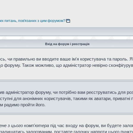
них питань, пов'язаних з цим форумом?
Вхід на форум і реєстрація
ь, чи правильно ви вводите ваше ім'я користувача та пароль. Як
о форуму. Також можливо, що адміністратор невірно сконфігурув
ішив адміністратор форуму, чи потрібно вам реєструватись для ро
тупні для анонімних користувачів, такими як аватари, приватні 
ам радимо пройти його.
не з цього комп'ютера
під час входу на форум, ви будете зало
залишатись залогованим, поставте галочку напроти цього пункту