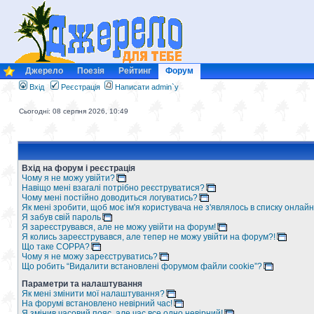
Джерело
Поезія
Рейтинг
Форум
Вхід
Реєстрація
Написати admin`у
Сьогодні: 08 серпня 2026, 10:49
Вхід на форум і реєстрація
Чому я не можу увійти?
Навіщо мені взагалі потрібно реєструватися?
Чому мені постійно доводиться логуватись?
Як мені зробити, щоб моє ім'я користувача не з'являлось в списку онлайн
Я забув свій пароль
Я зареєструвався, але не можу увійти на форум!
Я колись зареєструвався, але тепер не можу увійти на форум?!
Що таке COPPA?
Чому я не можу зареєструватись?
Що робить “Видалити встановлені форумом файли cookie”?
Параметри та налаштування
Як мені змінити мої налаштування?
На форумі встановлено невірний час!
Я змінив часовий пояс, але час все одно невірний!