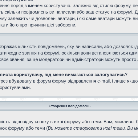
ення поряд з іменем користувача. Залежно від стилю форуму, п
ають скільки повідомлень ви написали або ваш статус на форумі. 
уму залежить чи дозволені аватари, і які саме аватари можуть 
тати його про причини цієї заборони.
ображає кількість повідомлень, яку ви написали, або дозволяє і
вати жодне звання на форумі, оскільки вони встановлюються адм
своє звання, за це модератори чи адміністратори можуть просто
 листа користувачу, від мене вимагається залогуватись?
ерез вбудовану в форум форму відправлення e-mail, і лише якщо
ористувачами.
Створення повідомлень
ість відповідну кнопку в вікні форуму або теми. Вам, можливо, 
інок форуму або теми (
Ви можете створювати нові теми, Ви мо