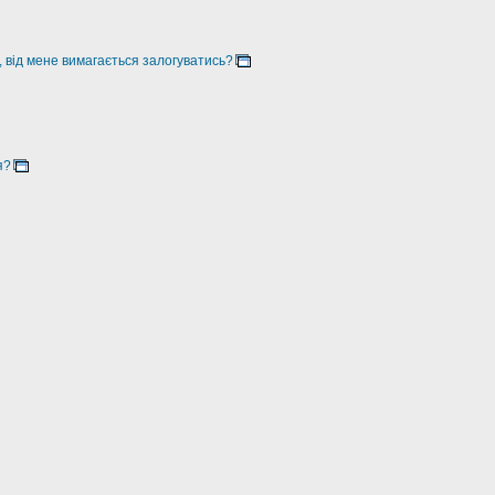
, від мене вимагається залогуватись?
я?