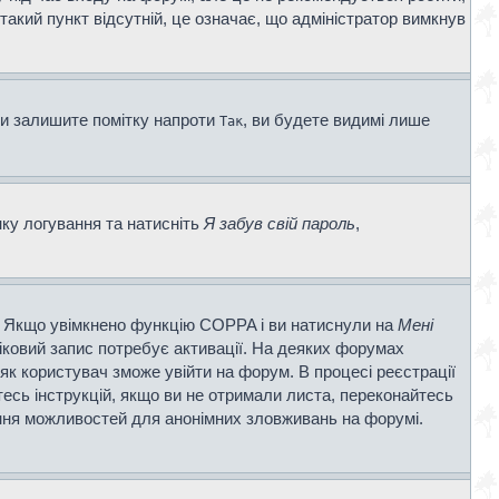
 такий пункт відсутній, це означає, що адміністратор вимкнув
ви залишите помітку напроти
, ви будете видимі лише
Так
нку логування та натисніть
Я забув свій пароль
,
ві. Якщо увімкнено функцію COPPA і ви натиснули на
Мені
ліковий запис потребує активації. На деяких форумах
 як користувач зможе увійти на форум. В процесі реєстрації
есь інструкцій, якщо ви не отримали листа, переконайтесь
ення можливостей для анонімних зловживань на форумі.