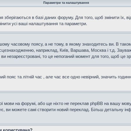
Параметри та налаштування
 зберігаються в базі даних форуму. Для того, щоб змінити їх, в
мінити усі ваші налаштування та параметри.
ому часовому поясу, а не тому, в якому знаходитесь ви. В таком
сцезнаходженню, наприклад, Київ, Варшава, Москва і т.д. Зауваж
и незареєстровані, то це непоганий момент для того, щоб це зр
й пояс та літній час , але час все одно невірний, значить годин
ої мови на форумі, або ще ніхто не переклав phpBB на вашу мову
нує, ви можете самі створити новий переклад. Більш детальну і
ем користувача?