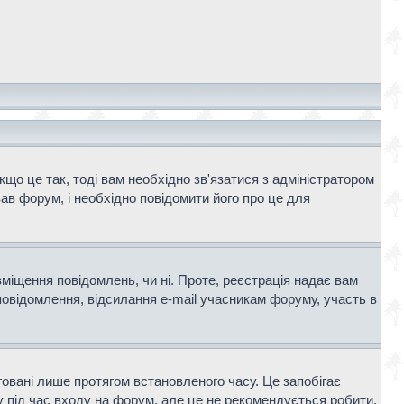
що це так, тоді вам необхідно зв'язатися з адміністратором
ав форум, і необхідно повідомити його про це для
зміщення повідомлень, чи ні. Проте, реєстрація надає вам
повідомлення, відсилання e-mail учасникам форуму, участь в
говані лише протягом встановленого часу. Це запобігає
 під час входу на форум, але це не рекомендується робити,