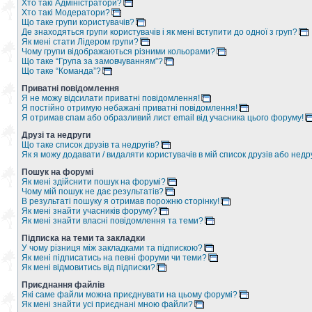
Хто такі Адміністратори?
Хто такі Модератори?
Що таке групи користувачів?
Де знаходяться групи користувачів і як мені вступити до одної з груп?
Як мені стати Лідером групи?
Чому групи відображаються різними кольорами?
Що таке “Група за замовчуванням”?
Що таке “Команда”?
Приватні повідомлення
Я не можу відсилати приватні повідомлення!
Я постійно отримую небажані приватні повідомлення!
Я отримав спам або образливий лист email від учасника цього форуму!
Друзі та недруги
Що таке список друзів та недругів?
Як я можу додавати / видаляти користувачів в мій список друзів або недр
Пошук на форумі
Як мені здійснити пошук на форумі?
Чому мій пошук не дає результатів?
В результаті пошуку я отримав порожню сторінку!
Як мені знайти учасників форуму?
Як мені знайти власні повідомлення та теми?
Підписка на теми та закладки
У чому різниця між закладками та підпискою?
Як мені підписатись на певні форуми чи теми?
Як мені відмовитись від підписки?
Приєднання файлів
Які саме файли можна приєднувати на цьому форумі?
Як мені знайти усі приєднані мною файли?