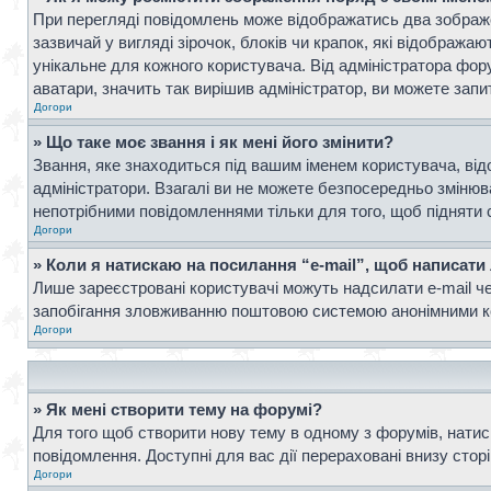
При перегляді повідомлень може відображатись два зображ
зазвичай у вигляді зірочок, блоків чи крапок, які відображ
унікальне для кожного користувача. Від адміністратора фор
аватари, значить так вирішив адміністратор, ви можете запи
Догори
» Що таке моє звання і як мені його змінити?
Звання, яке знаходиться під вашим іменем користувача, від
адміністратори. Взагалі ви не можете безпосередньо зміню
непотрібними повідомленнями тільки для того, щоб підняти 
Догори
» Коли я натискаю на посилання “e-mail”, щоб написати
Лише зареєстровані користувачі можуть надсилати e-mail ч
запобігання зловживанню поштовою системою анонімними к
Догори
» Як мені створити тему на форумі?
Для того щоб створити нову тему в одному з форумів, натисн
повідомлення. Доступні для вас дії перераховані внизу стор
Догори