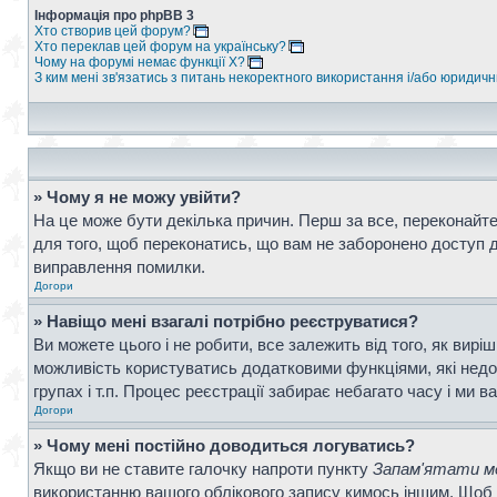
Інформація про phpBB 3
Хто створив цей форум?
Хто переклав цей форум на українську?
Чому на форумі немає функції X?
З ким мені зв'язатись з питань некоректного використання і/або юридич
» Чому я не можу увійти?
На це може бути декілька причин. Перш за все, переконайтес
для того, щоб переконатись, що вам не заборонено доступ д
виправлення помилки.
Догори
» Навіщо мені взагалі потрібно реєструватися?
Ви можете цього і не робити, все залежить від того, як вир
можливість користуватись додатковими функціями, які недос
групах і т.п. Процес реєстрації забирає небагато часу і ми в
Догори
» Чому мені постійно доводиться логуватись?
Якщо ви не ставите галочку напроти пункту
Запам'ятати ме
використанню вашого облікового запису кимось іншим. Щоб 