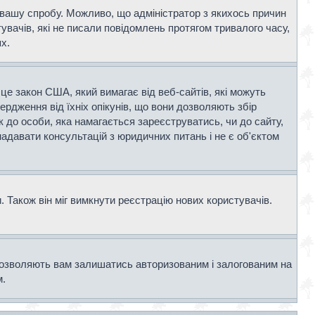
и вашу спробу. Можливо, що адміністратор з якихось причин
вачів, які не писали повідомлень протягом тривалого часу,
х.
- це закон США, який вимагає від веб-сайтів, які можуть
вердження від їхніх опікунів, що вони дозволяють збір
к до особи, яка намагається зареєструватись, чи до сайту,
адавати консультацій з юридичних питань і не є об'єктом
 Також він міг вимкнути реєстрацію нових користувачів.
дозволяють вам залишатись авторизованим і залогованим на
м.