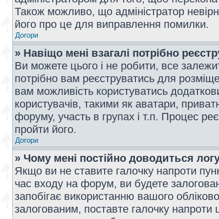
Також можливо, що адміністратор невірн
його про це для виправлення помилки.
Догори
» Навіщо мені взагалі потрібно реєст
Ви можете цього і не робити, все залежит
потрібно вам реєструватись для розміщен
вам можливість користуватись додаткови
користувачів, такими як аватари, приват
форуму, участь в групах і т.п. Процес ре
пройти його.
Догори
» Чому мені постійно доводиться лог
Якщо ви не ставите галочку напроти пун
час входу на форум, ви будете залогова
запобігає використанню вашого обліков
залогованим, поставте галочку напроти ц