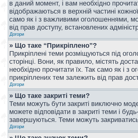
в даний момент, і вам необхідно прочи
відображаються в верхній частині кожної
само як і з важливими оголошеннями, м
від прав доступу, встановлених адмініс
Догори
» Що таке “Прикріплено”?
Прикріплені теми розміщуються під ого
сторінці. Вони, як правило, містять дос
необхідно прочитати їх. Так само як і з
прикріплених тем залежить від прав дос
Догори
» Що таке закриті теми?
Теми можуть бути закриті виключно мод
можете відповідати в закриті теми і буд
завершуються. Теми можуть закриватись 
Догори
» Що таке значок теми?