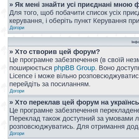
» Як мені знайти усі приєднані мною
Для того, щоб побачити список усіх при
керування, і оберіть пункт Керування п
Догори
Інф
» Хто створив цей форум?
Це програмне забезпечення (в своїй незм
поширюється
phpBB Group
. Воно доступ
Licence і може вільно розповсюджуватис
перейдіть за посиланням.
Догори
» Хто переклав цей форум на українс
Це програмне забезпечення перекладен
Переклад також доступний за умовами ліц
розповсюджуватись. Для отримання дода
Догори