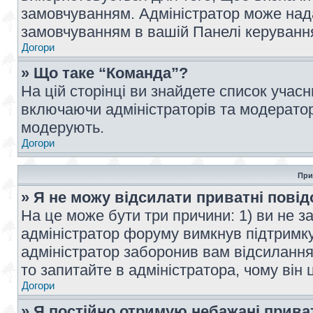
замовчуванням. Адміністратор може над
замовчуванням в вашій Панелі керуванн
Догори
» Що таке “Команда”?
На цій сторінці ви знайдете список учас
включаючи адміністраторів та модератор
модерують.
Догори
При
» Я не можу відсилати приватні пові
На це може бути три причини: 1) ви не з
адміністратор форуму вимкнув підтримку
адміністратор заборонив вам відсиланн
то запитайте в адміністратора, чому він 
Догори
» Я постійно отримую небажані прива