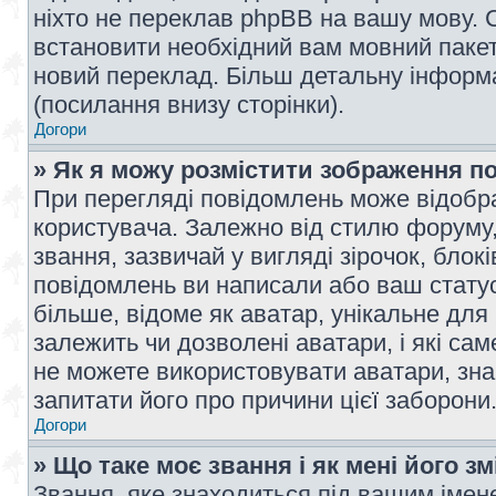
ніхто не переклав phpBB на вашу мову. 
встановити необхідний вам мовний пакет,
новий переклад. Більш детальну інформ
(посилання внизу сторінки).
Догори
» Як я можу розмістити зображення п
При перегляді повідомлень може відобр
користувача. Залежно від стилю форуму
звання, зазвичай у вигляді зірочок, блокі
повідомлень ви написали або ваш статус
більше, відоме як аватар, унікальне для
залежить чи дозволені аватари, і які с
не можете використовувати аватари, зна
запитати його про причини цієї заборони
Догори
» Що таке моє звання і як мені його з
Звання, яке знаходиться під вашим імене