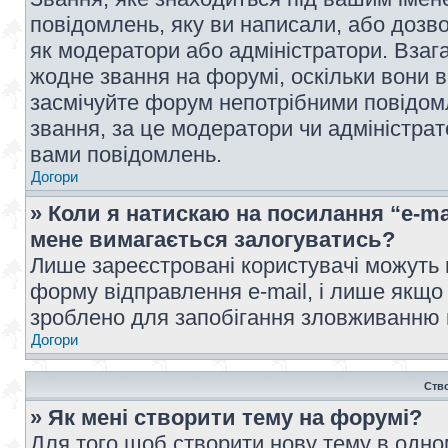
повідомлень, яку ви написали, або дозво
як модератори або адміністратори. Взаг
жодне звання на форумі, оскільки вони 
засмічуйте форум непотрібними повідомл
звання, за це модератори чи адміністра
вами повідомлень.
Догори
» Коли я натискаю на посилання “e-ma
мене вимагається залогуватись?
Лише зареєстровані користувачі можуть 
форму відправлення e-mail, і лише якщо
зроблено для запобігання зловживанню
Догори
Ств
» Як мені створити тему на форумі?
Для того щоб створити нову тему в одному