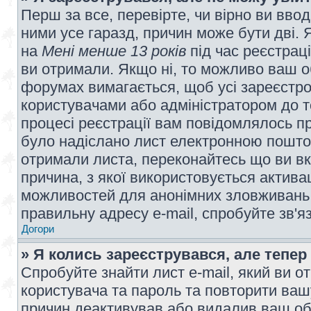
Перш за все, перевірте, чи вірно ви вво
ними усе гаразд, причин може бути дві.
на
Мені менше 13 років
під час реєстраці
ви отримали. Якщо ні, то можливо ваш о
форумах вимагається, щоб усі зареєстров
користувачами або адміністратором до т
процесі реєстрації вам повідомлялось пр
було надіслано лист електронною поштою
отримали листа, переконайтесь що ви вк
причина, з якої використовується актива
можливостей для анонімних зловживань 
правильну адресу e-mail, спробуйте зв'я
Догори
» Я колись зареєструвався, але тепер
Спробуйте знайти лист e-mail, який ви от
користувача та пароль та повторити ваш
причин деактивував або видалив ваш обл