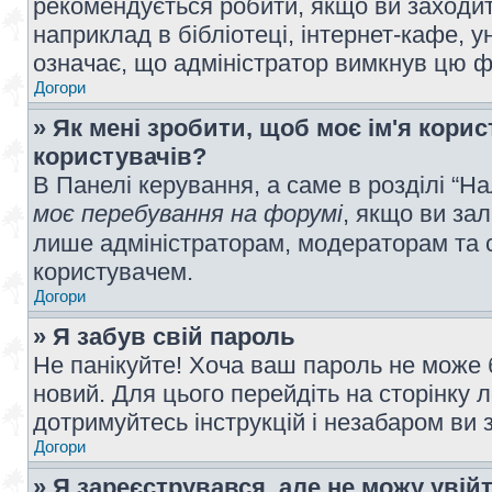
рекомендується робити, якщо ви заходит
наприклад в бібліотеці, інтернет-кафе, ун
означає, що адміністратор вимкнув цю ф
Догори
» Як мені зробити, щоб моє ім'я кори
користувачів?
В Панелі керування, а саме в розділі “
моє перебування на форумі
, якщо ви за
лише адміністраторам, модераторам та 
користувачем.
Догори
» Я забув свій пароль
Не панікуйте! Хоча ваш пароль не може 
новий. Для цього перейдіть на сторінку 
дотримуйтесь інструкцій і незабаром ви 
Догори
» Я зареєструвався, але не можу увій