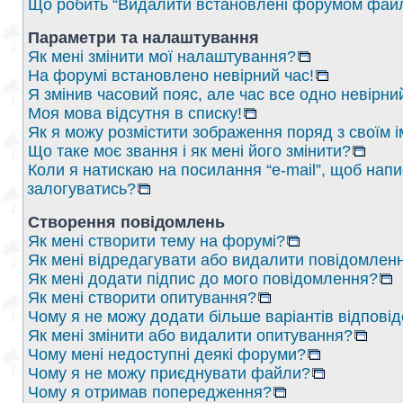
Що робить “Видалити встановлені форумом файл
Параметри та налаштування
Як мені змінити мої налаштування?
На форумі встановлено невірний час!
Я змінив часовий пояс, але час все одно невірни
Моя мова відсутня в списку!
Як я можу розмістити зображення поряд з своїм 
Що таке моє звання і як мені його змінити?
Коли я натискаю на посилання “e-mail”, щоб напи
залогуватись?
Створення повідомлень
Як мені створити тему на форумі?
Як мені відредагувати або видалити повідомлен
Як мені додати підпис до мого повідомлення?
Як мені створити опитування?
Чому я не можу додати більше варіантів відпові
Як мені змінити або видалити опитування?
Чому мені недоступні деякі форуми?
Чому я не можу приєднувати файли?
Чому я отримав попередження?