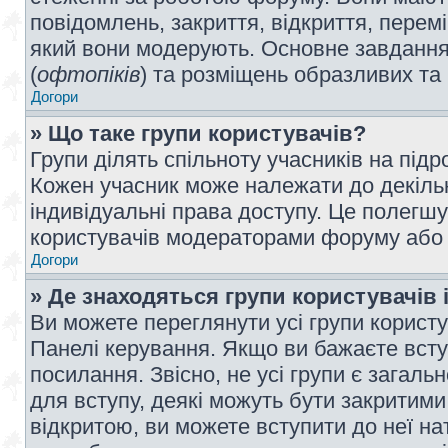
повідомлень, закриття, відкриття, перем
який вони модерують. Основне завдання 
(
офтопіків
) та розміщень образливих та
Догори
» Що таке групи користувачів?
Групи ділять спільноту учасників на під
Кожен учасник може належати до декілько
індивідуальні права доступу. Це полегшу
користувачів модераторами форуму або н
Догори
» Де знаходяться групи користувачів і
Ви можете переглянути усі групи користу
Панелі керування. Якщо ви бажаєте вступ
посилання. Звісно, не усі групи є загал
для вступу, деякі можуть бути закритими
відкритою, ви можете вступити до неї на