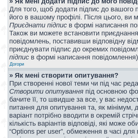
» Як мені додати підпис до мого пов
Для того, щоб додати підпис до вашого 
його в вашому профілі. Після цього, ви 
Приєднати підпис
в формі написання по
Також ви можете встановити приєднання
повідомлень, поставивши відповідну від
приєднувати підпис до окремих повідомл
підпис
в формі написання повідомлення)
Догори
» Як мені створити опитування?
При створенні нової теми чи під час ред
Створити опитування
під основною фо
бачите її, то швидше за все, у вас недо
питання для опитування та, як мінімум, д
варіант потрібно вводити в окремій стріч
кількість варіантів відповіді, які може 
“Options per user”, обмеження в часі для 