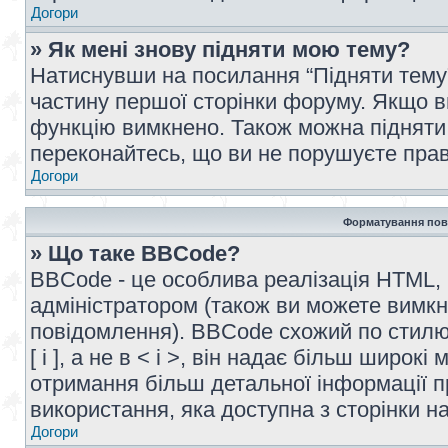
Догори
» Як мені знову підняти мою тему?
Натиснувши на посилання “Підняти тему” 
частину першої сторінки форуму. Якщо в
функцію вимкнено. Також можна підняти 
переконайтесь, що ви не порушуєте прав
Догори
Форматування пов
» Що таке BBCode?
BBCode - це особлива реалізація HTML,
адміністратором (також ви можете вимкн
повідомлення). BBCode схожий по стилю
[ і ], а не в < і >, він надає більш широ
отримання більш детальної інформації п
використання, яка доступна з сторінки 
Догори