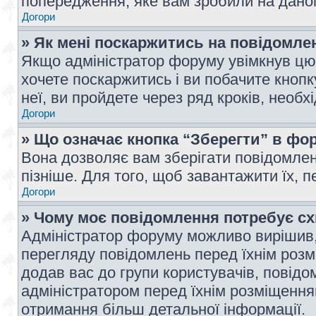
попередження, яке вам зробили на даном
Догори
» Як мені поскаржитись на повідомл
Якщо адміністратор форуму увімкнув цю 
хочете поскаржитись і ви побачите кноп
неї, ви пройдете через ряд кроків, необ
Догори
» Що означає кнопка “Зберегти” в фо
Вона дозволяє вам зберігати повідомлен
пізніше. Для того, щоб завантажити їх, 
Догори
» Чому моє повідомлення потребує с
Адміністратор форуму можливо вирішив,
перегляду повідомлень перед їхнім роз
додав вас до групи користувачів, повід
адміністратором перед їхнім розміщенням
отримання більш детальної інформації.