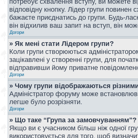
потребує схвалення вступу, ви можете ві
відповідну кнопку. Лідер групи повинен 
бажаєте приєднатись до групи. Будь-ласк
він відхилив ваш запит на вступ, він мож
Догори
» Як мені стати Лідером групи?
Коли групи створюються адміністратором
зацікавлені у створенні групи, для почат
відправивши йому приватне повідомлен
Догори
» Чому групи відображаються різним
Адміністратор форуму може встановлюва
легше було розрізняти.
Догори
» Що таке “Група за замовчуванням”?
Якщо ви є учасником більш ніж одної гр
використовується для того, щоб визначит