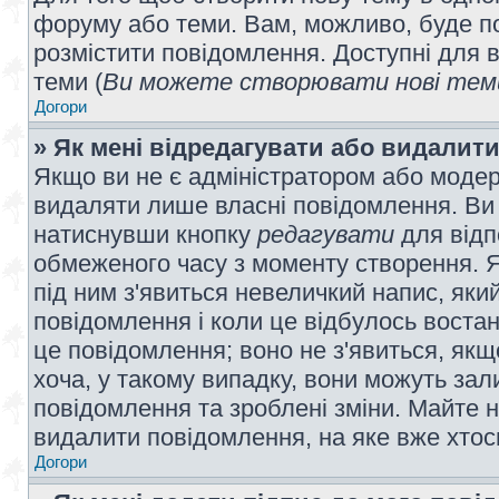
форуму або теми. Вам, можливо, буде по
розмістити повідомлення. Доступні для в
теми (
Ви можете створювати нові теми
Догори
» Як мені відредагувати або видалит
Якщо ви не є адміністратором або модер
видаляти лише власні повідомлення. Ви
натиснувши кнопку
редагувати
для відп
обмеженого часу з моменту створення. Я
під ним з'явиться невеличкий напис, який
повідомлення і коли це відбулось востан
це повідомлення; воно не з'явиться, як
хоча, у такому випадку, вони можуть за
повідомлення та зроблені зміни. Майте н
видалити повідомлення, на яке вже хтось
Догори