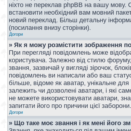
ніхто не переклав phpBB на вашу мову. 
встановити необхідний вам мовний пакет,
новий переклад. Більш детальну інформ
(посилання внизу сторінки).
Догори
» Як я можу розмістити зображення п
При перегляді повідомлень може відобр
користувача. Залежно від стилю форуму
звання, зазвичай у вигляді зірочок, блокі
повідомлень ви написали або ваш статус
більше, відоме як аватар, унікальне для
залежить чи дозволені аватари, і які с
не можете використовувати аватари, зна
запитати його про причини цієї заборони
Догори
» Що таке моє звання і як мені його з
Звання, яке знаходиться під вашим імене