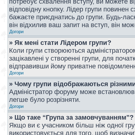
потребує схвалення вступу, ви можете ві
відповідну кнопку. Лідер групи повинен 
бажаєте приєднатись до групи. Будь-ласк
він відхилив ваш запит на вступ, він мож
Догори
» Як мені стати Лідером групи?
Коли групи створюються адміністратором
зацікавлені у створенні групи, для почат
відправивши йому приватне повідомлен
Догори
» Чому групи відображаються різним
Адміністратор форуму може встановлюва
легше було розрізняти.
Догори
» Що таке “Група за замовчуванням”?
Якщо ви є учасником більш ніж одної гр
використовується для того, щоб визначит