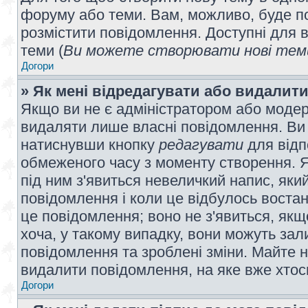
форуму або теми. Вам, можливо, буде по
розмістити повідомлення. Доступні для в
теми (
Ви можете створювати нові теми
Догори
» Як мені відредагувати або видалит
Якщо ви не є адміністратором або модер
видаляти лише власні повідомлення. Ви
натиснувши кнопку
редагувати
для відп
обмеженого часу з моменту створення. Я
під ним з'явиться невеличкий напис, який
повідомлення і коли це відбулось востан
це повідомлення; воно не з'явиться, як
хоча, у такому випадку, вони можуть за
повідомлення та зроблені зміни. Майте н
видалити повідомлення, на яке вже хтось
Догори