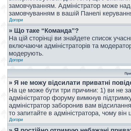
замовчуванням. Адміністратор може над
замовчуванням в вашій Панелі керуванн
Догори
» Що таке “Команда”?
На цій сторінці ви знайдете список учас
включаючи адміністраторів та модератор
модерують.
Догори
При
» Я не можу відсилати приватні пові
На це може бути три причини: 1) ви не з
адміністратор форуму вимкнув підтримку
адміністратор заборонив вам відсиланн
то запитайте в адміністратора, чому він 
Догори
» Я постійно отримую небажані прива