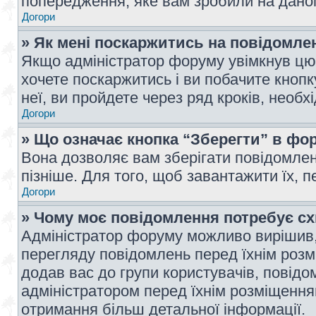
попередження, яке вам зробили на даном
Догори
» Як мені поскаржитись на повідомл
Якщо адміністратор форуму увімкнув цю 
хочете поскаржитись і ви побачите кноп
неї, ви пройдете через ряд кроків, необ
Догори
» Що означає кнопка “Зберегти” в фо
Вона дозволяє вам зберігати повідомлен
пізніше. Для того, щоб завантажити їх, 
Догори
» Чому моє повідомлення потребує с
Адміністратор форуму можливо вирішив,
перегляду повідомлень перед їхнім роз
додав вас до групи користувачів, повід
адміністратором перед їхнім розміщенням
отримання більш детальної інформації.