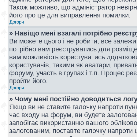
Також можливо, що адміністратор невірн
його про це для виправлення помилки.
Догори
» Навіщо мені взагалі потрібно реєст
Ви можете цього і не робити, все залежит
потрібно вам реєструватись для розміщен
вам можливість користуватись додаткови
користувачів, такими як аватари, приват
форуму, участь в групах і т.п. Процес ре
пройти його.
Догори
» Чому мені постійно доводиться лог
Якщо ви не ставите галочку напроти пун
час входу на форум, ви будете залогова
запобігає використанню вашого обліков
залогованим, поставте галочку напроти ц