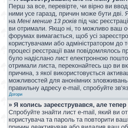
Перш за все, перевірте, чи вірно ви вво
ними усе гаразд, причин може бути дві.
на
Мені менше 13 років
під час реєстраці
ви отримали. Якщо ні, то можливо ваш о
форумах вимагається, щоб усі зареєстров
користувачами або адміністратором до т
процесі реєстрації вам повідомлялось пр
було надіслано лист електронною поштою
отримали листа, переконайтесь що ви вк
причина, з якої використовується актива
можливостей для анонімних зловживань 
правильну адресу e-mail, спробуйте зв'я
Догори
» Я колись зареєструвався, але тепер
Спробуйте знайти лист e-mail, який ви от
користувача та пароль та повторити ваш
причин деактивував або видалив ваш обл