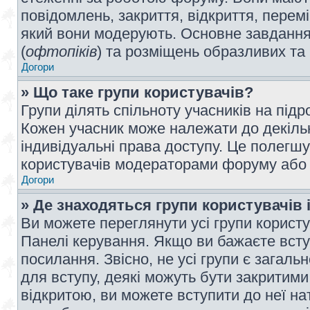
повідомлень, закриття, відкриття, перем
який вони модерують. Основне завдання 
(
офтопіків
) та розміщень образливих та
Догори
» Що таке групи користувачів?
Групи ділять спільноту учасників на під
Кожен учасник може належати до декілько
індивідуальні права доступу. Це полегшу
користувачів модераторами форуму або н
Догори
» Де знаходяться групи користувачів і
Ви можете переглянути усі групи користу
Панелі керування. Якщо ви бажаєте вступ
посилання. Звісно, не усі групи є загал
для вступу, деякі можуть бути закритими
відкритою, ви можете вступити до неї на