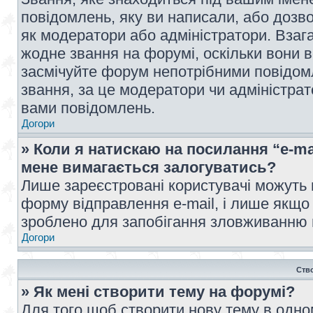
повідомлень, яку ви написали, або дозво
як модератори або адміністратори. Взаг
жодне звання на форумі, оскільки вони 
засмічуйте форум непотрібними повідомл
звання, за це модератори чи адміністра
вами повідомлень.
Догори
» Коли я натискаю на посилання “e-ma
мене вимагається залогуватись?
Лише зареєстровані користувачі можуть 
форму відправлення e-mail, і лише якщо
зроблено для запобігання зловживанню
Догори
Ств
» Як мені створити тему на форумі?
Для того щоб створити нову тему в одному