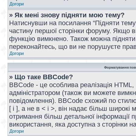
Догори
» Як мені знову підняти мою тему?
Натиснувши на посилання “Підняти тему” 
частину першої сторінки форуму. Якщо в
функцію вимкнено. Також можна підняти 
переконайтесь, що ви не порушуєте прав
Догори
Форматування пов
» Що таке BBCode?
BBCode - це особлива реалізація HTML,
адміністратором (також ви можете вимкн
повідомлення). BBCode схожий по стилю
[ і ], а не в < і >, він надає більш широ
отримання більш детальної інформації п
використання, яка доступна з сторінки 
Догори