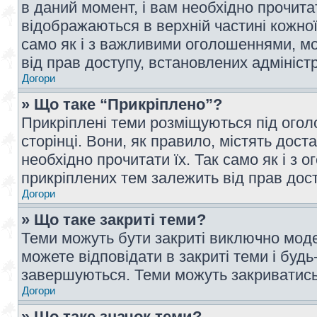
в даний момент, і вам необхідно прочи
відображаються в верхній частині кожної
само як і з важливими оголошеннями, м
від прав доступу, встановлених адмініс
Догори
» Що таке “Прикріплено”?
Прикріплені теми розміщуються під ого
сторінці. Вони, як правило, містять дос
необхідно прочитати їх. Так само як і з
прикріплених тем залежить від прав дос
Догори
» Що таке закриті теми?
Теми можуть бути закриті виключно мод
можете відповідати в закриті теми і буд
завершуються. Теми можуть закриватись 
Догори
» Що таке значок теми?