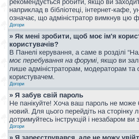
рекомендується робити, якщо ви заходит
наприклад в бібліотеці, інтернет-кафе, ун
означає, що адміністратор вимкнув цю ф
Догори
» Як мені зробити, щоб моє ім'я кори
користувачів?
В Панелі керування, а саме в розділі “
моє перебування на форумі
, якщо ви за
лише адміністраторам, модераторам та 
користувачем.
Догори
» Я забув свій пароль
Не панікуйте! Хоча ваш пароль не може 
новий. Для цього перейдіть на сторінку 
дотримуйтесь інструкцій і незабаром ви 
Догори
» Я зареєструвався, але не можу увій