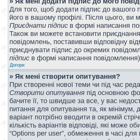
» Як мені додати підпис до мого пов
Для того, щоб додати підпис до вашого 
його в вашому профілі. Після цього, ви 
Приєднати підпис
в формі написання по
Також ви можете встановити приєднання
повідомлень, поставивши відповідну від
приєднувати підпис до окремих повідомл
підпис
в формі написання повідомлення)
Догори
» Як мені створити опитування?
При створенні нової теми чи під час ред
Створити опитування
під основною фо
бачите її, то швидше за все, у вас недо
питання для опитування та, як мінімум, д
варіант потрібно вводити в окремій стріч
кількість варіантів відповіді, які може 
“Options per user”, обмеження в часі для 