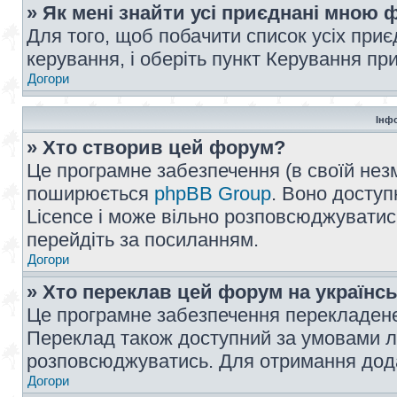
» Як мені знайти усі приєднані мною
Для того, щоб побачити список усіх при
керування, і оберіть пункт Керування п
Догори
Інф
» Хто створив цей форум?
Це програмне забезпечення (в своїй незм
поширюється
phpBB Group
. Воно доступ
Licence і може вільно розповсюджуватис
перейдіть за посиланням.
Догори
» Хто переклав цей форум на українс
Це програмне забезпечення перекладен
Переклад також доступний за умовами ліц
розповсюджуватись. Для отримання дода
Догори