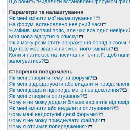
Що робить “Видалити встановлені форумом файл
Параметри та налаштування
Як мені змінити мої налаштування?
На форумі встановлено невірний час!
Я змінив часовий пояс, але час все одно невірни
Моя мова відсутня в списку!
Як я можу розмістити зображення поряд з своїм 
Що таке моє звання і як мені його змінити?
Коли я натискаю на посилання “e-mail”, щоб напи
залогуватись?
Створення повідомлень
Як мені створити тему на форумі?
Як мені відредагувати або видалити повідомлен
Як мені додати підпис до мого повідомлення?
Як мені створити опитування?
Чому я не можу додати більше варіантів відпові
Як мені змінити або видалити опитування?
Чому мені недоступні деякі форуми?
Чому я не можу приєднувати файли?
Чому я отримав попередження?