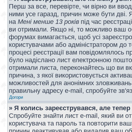
Перш за все, перевірте, чи вірно ви вво
ними усе гаразд, причин може бути дві.
на
Мені менше 13 років
під час реєстраці
ви отримали. Якщо ні, то можливо ваш о
форумах вимагається, щоб усі зареєстров
користувачами або адміністратором до т
процесі реєстрації вам повідомлялось пр
було надіслано лист електронною поштою
отримали листа, переконайтесь що ви вк
причина, з якої використовується актива
можливостей для анонімних зловживань 
правильну адресу e-mail, спробуйте зв'я
Догори
» Я колись зареєструвався, але тепер
Спробуйте знайти лист e-mail, який ви от
користувача та пароль та повторити ваш
причин деактивував або видалив ваш обл