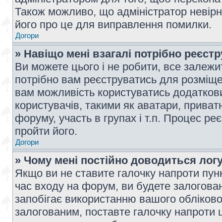
Також можливо, що адміністратор невірн
його про це для виправлення помилки.
Догори
» Навіщо мені взагалі потрібно реєст
Ви можете цього і не робити, все залежит
потрібно вам реєструватись для розміщен
вам можливість користуватись додаткови
користувачів, такими як аватари, приват
форуму, участь в групах і т.п. Процес ре
пройти його.
Догори
» Чому мені постійно доводиться лог
Якщо ви не ставите галочку напроти пун
час входу на форум, ви будете залогова
запобігає використанню вашого обліков
залогованим, поставте галочку напроти ц