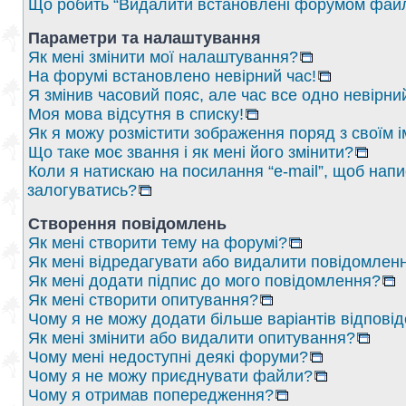
Що робить “Видалити встановлені форумом файл
Параметри та налаштування
Як мені змінити мої налаштування?
На форумі встановлено невірний час!
Я змінив часовий пояс, але час все одно невірни
Моя мова відсутня в списку!
Як я можу розмістити зображення поряд з своїм 
Що таке моє звання і як мені його змінити?
Коли я натискаю на посилання “e-mail”, щоб напи
залогуватись?
Створення повідомлень
Як мені створити тему на форумі?
Як мені відредагувати або видалити повідомлен
Як мені додати підпис до мого повідомлення?
Як мені створити опитування?
Чому я не можу додати більше варіантів відпові
Як мені змінити або видалити опитування?
Чому мені недоступні деякі форуми?
Чому я не можу приєднувати файли?
Чому я отримав попередження?