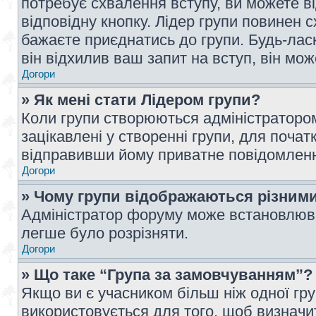
потребує схвалення вступу, ви можете ві
відповідну кнопку. Лідер групи повинен 
бажаєте приєднатись до групи. Будь-ласк
він відхилив ваш запит на вступ, він мож
Догори
» Як мені стати Лідером групи?
Коли групи створюються адміністратором
зацікавлені у створенні групи, для почат
відправивши йому приватне повідомлен
Догори
» Чому групи відображаються різним
Адміністратор форуму може встановлюва
легше було розрізняти.
Догори
» Що таке “Група за замовчуванням”?
Якщо ви є учасником більш ніж одної гр
використовується для того, щоб визначит