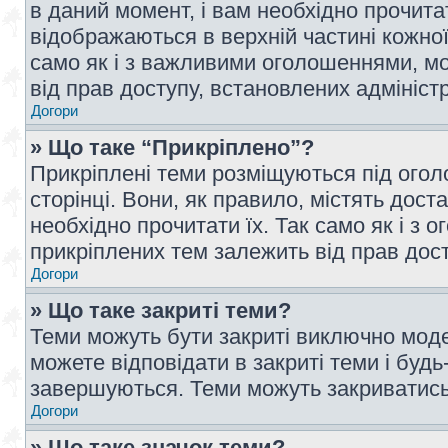
в даний момент, і вам необхідно прочи
відображаються в верхній частині кожної
само як і з важливими оголошеннями, м
від прав доступу, встановлених адмініс
Догори
» Що таке “Прикріплено”?
Прикріплені теми розміщуються під ого
сторінці. Вони, як правило, містять дос
необхідно прочитати їх. Так само як і з
прикріплених тем залежить від прав дос
Догори
» Що таке закриті теми?
Теми можуть бути закриті виключно мод
можете відповідати в закриті теми і буд
завершуються. Теми можуть закриватись 
Догори
» Що таке значок теми?