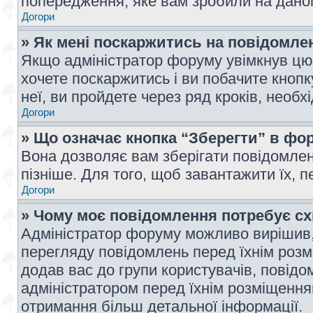
попередження, яке вам зробили на даном
Догори
» Як мені поскаржитись на повідомл
Якщо адміністратор форуму увімкнув цю 
хочете поскаржитись і ви побачите кноп
неї, ви пройдете через ряд кроків, необ
Догори
» Що означає кнопка “Зберегти” в фо
Вона дозволяє вам зберігати повідомлен
пізніше. Для того, щоб завантажити їх, 
Догори
» Чому моє повідомлення потребує с
Адміністратор форуму можливо вирішив,
перегляду повідомлень перед їхнім роз
додав вас до групи користувачів, повід
адміністратором перед їхнім розміщенням
отримання більш детальної інформації.