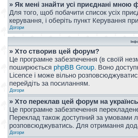
» Як мені знайти усі приєднані мною
Для того, щоб побачити список усіх при
керування, і оберіть пункт Керування п
Догори
Інф
» Хто створив цей форум?
Це програмне забезпечення (в своїй незм
поширюється
phpBB Group
. Воно доступ
Licence і може вільно розповсюджуватис
перейдіть за посиланням.
Догори
» Хто переклав цей форум на українс
Це програмне забезпечення перекладен
Переклад також доступний за умовами ліц
розповсюджуватись. Для отримання дода
Догори