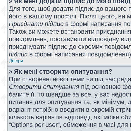
» Як мені додати підпис до мого пов
Для того, щоб додати підпис до вашого 
його в вашому профілі. Після цього, ви 
Приєднати підпис
в формі написання по
Також ви можете встановити приєднання
повідомлень, поставивши відповідну від
приєднувати підпис до окремих повідомл
підпис
в формі написання повідомлення)
Догори
» Як мені створити опитування?
При створенні нової теми чи під час ред
Створити опитування
під основною фо
бачите її, то швидше за все, у вас недо
питання для опитування та, як мінімум, д
варіант потрібно вводити в окремій стріч
кількість варіантів відповіді, які може 
“Options per user”, обмеження в часі для 