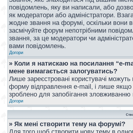
повідомлень, яку ви написали, або дозво
як модератори або адміністратори. Взаг
жодне звання на форумі, оскільки вони 
засмічуйте форум непотрібними повідомл
звання, за це модератори чи адміністра
вами повідомлень.
Догори
» Коли я натискаю на посилання “e-ma
мене вимагається залогуватись?
Лише зареєстровані користувачі можуть 
форму відправлення e-mail, і лише якщо
зроблено для запобігання зловживанню
Догори
Ств
» Як мені створити тему на форумі?
Для того щоб створити нову тему в одному