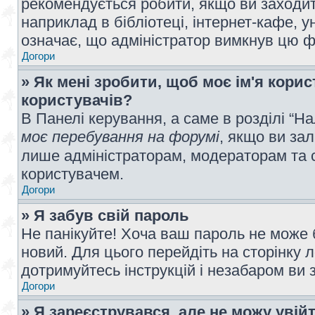
рекомендується робити, якщо ви заходит
наприклад в бібліотеці, інтернет-кафе, ун
означає, що адміністратор вимкнув цю ф
Догори
» Як мені зробити, щоб моє ім'я кори
користувачів?
В Панелі керування, а саме в розділі “
моє перебування на форумі
, якщо ви за
лише адміністраторам, модераторам та 
користувачем.
Догори
» Я забув свій пароль
Не панікуйте! Хоча ваш пароль не може 
новий. Для цього перейдіть на сторінку 
дотримуйтесь інструкцій і незабаром ви 
Догори
» Я зареєструвався, але не можу увій