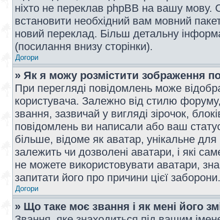
ніхто не переклав phpBB на вашу мову. 
встановити необхідний вам мовний пакет,
новий переклад. Більш детальну інформ
(посилання внизу сторінки).
Догори
» Як я можу розмістити зображення п
При перегляді повідомлень може відобр
користувача. Залежно від стилю форуму
звання, зазвичай у вигляді зірочок, блокі
повідомлень ви написали або ваш статус
більше, відоме як аватар, унікальне для
залежить чи дозволені аватари, і які с
не можете використовувати аватари, зна
запитати його про причини цієї заборони
Догори
» Що таке моє звання і як мені його з
Звання, яке знаходиться під вашим імене