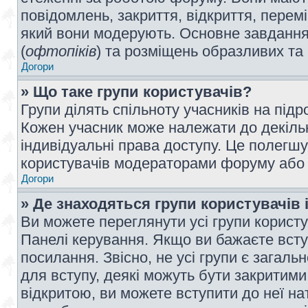
повідомлень, закриття, відкриття, перем
який вони модерують. Основне завдання 
(
офтопіків
) та розміщень образливих та
Догори
» Що таке групи користувачів?
Групи ділять спільноту учасників на під
Кожен учасник може належати до декілько
індивідуальні права доступу. Це полегшу
користувачів модераторами форуму або н
Догори
» Де знаходяться групи користувачів і
Ви можете переглянути усі групи користу
Панелі керування. Якщо ви бажаєте вступ
посилання. Звісно, не усі групи є загал
для вступу, деякі можуть бути закритими
відкритою, ви можете вступити до неї на