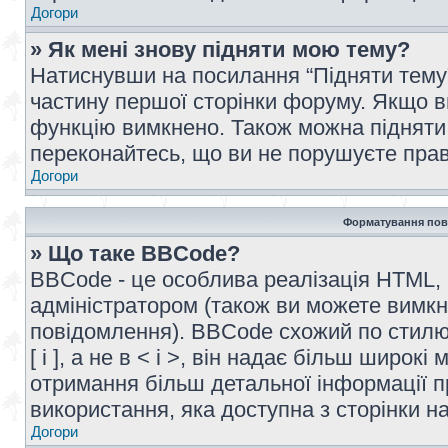
Догори
» Як мені знову підняти мою тему?
Натиснувши на посилання “Підняти тему” 
частину першої сторінки форуму. Якщо в
функцію вимкнено. Також можна підняти 
переконайтесь, що ви не порушуєте прав
Догори
Форматування пов
» Що таке BBCode?
BBCode - це особлива реалізація HTML,
адміністратором (також ви можете вимкн
повідомлення). BBCode схожий по стилю
[ і ], а не в < і >, він надає більш широ
отримання більш детальної інформації п
використання, яка доступна з сторінки 
Догори