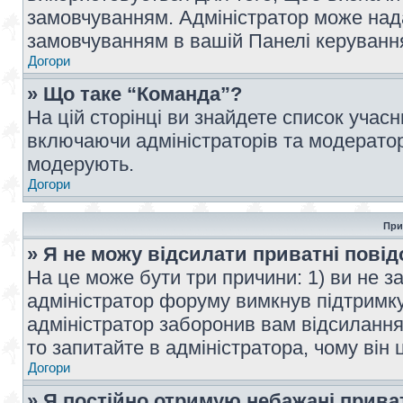
замовчуванням. Адміністратор може над
замовчуванням в вашій Панелі керуванн
Догори
» Що таке “Команда”?
На цій сторінці ви знайдете список учас
включаючи адміністраторів та модератор
модерують.
Догори
При
» Я не можу відсилати приватні пові
На це може бути три причини: 1) ви не з
адміністратор форуму вимкнув підтримку
адміністратор заборонив вам відсиланн
то запитайте в адміністратора, чому він 
Догори
» Я постійно отримую небажані прива