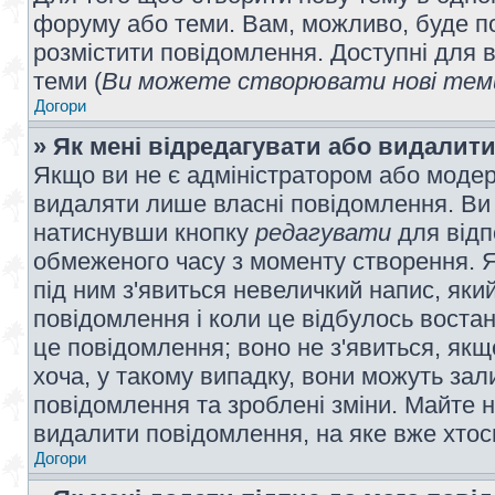
форуму або теми. Вам, можливо, буде по
розмістити повідомлення. Доступні для в
теми (
Ви можете створювати нові теми
Догори
» Як мені відредагувати або видалит
Якщо ви не є адміністратором або модер
видаляти лише власні повідомлення. Ви
натиснувши кнопку
редагувати
для відп
обмеженого часу з моменту створення. Я
під ним з'явиться невеличкий напис, який
повідомлення і коли це відбулось востан
це повідомлення; воно не з'явиться, як
хоча, у такому випадку, вони можуть за
повідомлення та зроблені зміни. Майте н
видалити повідомлення, на яке вже хтось
Догори