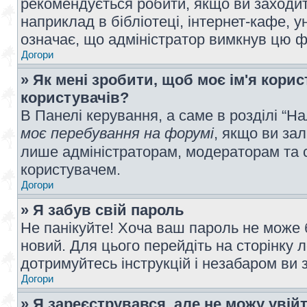
рекомендується робити, якщо ви заходит
наприклад в бібліотеці, інтернет-кафе, ун
означає, що адміністратор вимкнув цю ф
Догори
» Як мені зробити, щоб моє ім'я кори
користувачів?
В Панелі керування, а саме в розділі “
моє перебування на форумі
, якщо ви за
лише адміністраторам, модераторам та 
користувачем.
Догори
» Я забув свій пароль
Не панікуйте! Хоча ваш пароль не може 
новий. Для цього перейдіть на сторінку 
дотримуйтесь інструкцій і незабаром ви 
Догори
» Я зареєструвався, але не можу увій