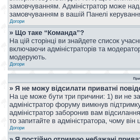
замовчуванням. Адміністратор може над
замовчуванням в вашій Панелі керуванн
Догори
» Що таке “Команда”?
На цій сторінці ви знайдете список учас
включаючи адміністраторів та модератор
модерують.
Догори
При
» Я не можу відсилати приватні пові
На це може бути три причини: 1) ви не з
адміністратор форуму вимкнув підтримку
адміністратор заборонив вам відсиланн
то запитайте в адміністратора, чому він 
Догори
» Я постійно отримую небажані прива