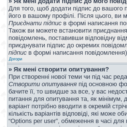
» Як мені додати підпис до мого пов
Для того, щоб додати підпис до вашого 
його в вашому профілі. Після цього, ви 
Приєднати підпис
в формі написання по
Також ви можете встановити приєднання
повідомлень, поставивши відповідну від
приєднувати підпис до окремих повідомл
підпис
в формі написання повідомлення)
Догори
» Як мені створити опитування?
При створенні нової теми чи під час ред
Створити опитування
під основною фо
бачите її, то швидше за все, у вас недо
питання для опитування та, як мінімум, д
варіант потрібно вводити в окремій стріч
кількість варіантів відповіді, які може 
“Options per user”, обмеження в часі для 