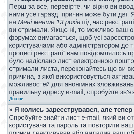
Перш за все, перевірте, чи вірно ви вво
ними усе гаразд, причин може бути дві.
на
Мені менше 13 років
під час реєстраці
ви отримали. Якщо ні, то можливо ваш о
форумах вимагається, щоб усі зареєстров
користувачами або адміністратором до т
процесі реєстрації вам повідомлялось пр
було надіслано лист електронною поштою
отримали листа, переконайтесь що ви вк
причина, з якої використовується актива
можливостей для анонімних зловживань 
правильну адресу e-mail, спробуйте зв'я
Догори
» Я колись зареєструвався, але тепер
Спробуйте знайти лист e-mail, який ви от
користувача та пароль та повторити ваш
причин деактивував або видалив ваш обл