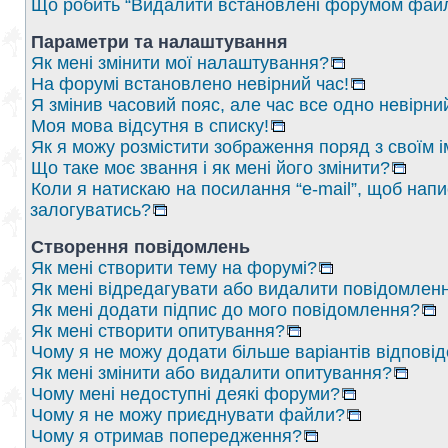
Що робить “Видалити встановлені форумом файл
Параметри та налаштування
Як мені змінити мої налаштування?
На форумі встановлено невірний час!
Я змінив часовий пояс, але час все одно невірни
Моя мова відсутня в списку!
Як я можу розмістити зображення поряд з своїм 
Що таке моє звання і як мені його змінити?
Коли я натискаю на посилання “e-mail”, щоб напи
залогуватись?
Створення повідомлень
Як мені створити тему на форумі?
Як мені відредагувати або видалити повідомлен
Як мені додати підпис до мого повідомлення?
Як мені створити опитування?
Чому я не можу додати більше варіантів відпові
Як мені змінити або видалити опитування?
Чому мені недоступні деякі форуми?
Чому я не можу приєднувати файли?
Чому я отримав попередження?