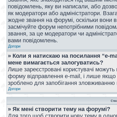
повідомлень, яку ви написали, або дозво
як модератори або адміністратори. Взаг
жодне звання на форумі, оскільки вони 
засмічуйте форум непотрібними повідомл
звання, за це модератори чи адміністра
вами повідомлень.
Догори
» Коли я натискаю на посилання “e-ma
мене вимагається залогуватись?
Лише зареєстровані користувачі можуть 
форму відправлення e-mail, і лише якщо
зроблено для запобігання зловживанню
Догори
Ств
» Як мені створити тему на форумі?
Для того щоб створити нову тему в одному