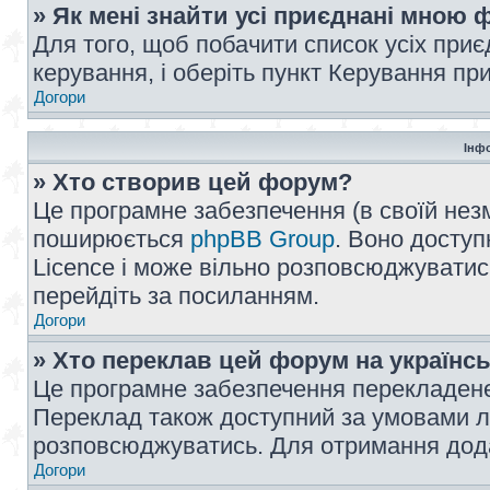
» Як мені знайти усі приєднані мною
Для того, щоб побачити список усіх при
керування, і оберіть пункт Керування п
Догори
Інф
» Хто створив цей форум?
Це програмне забезпечення (в своїй незм
поширюється
phpBB Group
. Воно доступ
Licence і може вільно розповсюджуватис
перейдіть за посиланням.
Догори
» Хто переклав цей форум на українс
Це програмне забезпечення перекладен
Переклад також доступний за умовами ліц
розповсюджуватись. Для отримання дода
Догори