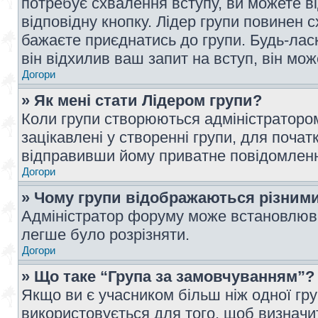
потребує схвалення вступу, ви можете ві
відповідну кнопку. Лідер групи повинен 
бажаєте приєднатись до групи. Будь-ласк
він відхилив ваш запит на вступ, він мож
Догори
» Як мені стати Лідером групи?
Коли групи створюються адміністратором
зацікавлені у створенні групи, для почат
відправивши йому приватне повідомлен
Догори
» Чому групи відображаються різним
Адміністратор форуму може встановлюва
легше було розрізняти.
Догори
» Що таке “Група за замовчуванням”?
Якщо ви є учасником більш ніж одної гр
використовується для того, щоб визначит