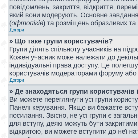
повідомлень, закриття, відкриття, перем
який вони модерують. Основне завдання 
(
офтопіків
) та розміщень образливих та
Догори
» Що таке групи користувачів?
Групи ділять спільноту учасників на під
Кожен учасник може належати до декілько
індивідуальні права доступу. Це полегшу
користувачів модераторами форуму або н
Догори
» Де знаходяться групи користувачів і
Ви можете переглянути усі групи користу
Панелі керування. Якщо ви бажаєте вступ
посилання. Звісно, не усі групи є загал
для вступу, деякі можуть бути закритими
відкритою, ви можете вступити до неї на