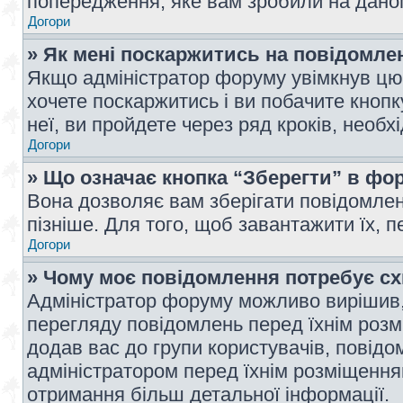
попередження, яке вам зробили на даном
Догори
» Як мені поскаржитись на повідомл
Якщо адміністратор форуму увімкнув цю 
хочете поскаржитись і ви побачите кноп
неї, ви пройдете через ряд кроків, необ
Догори
» Що означає кнопка “Зберегти” в фо
Вона дозволяє вам зберігати повідомлен
пізніше. Для того, щоб завантажити їх, 
Догори
» Чому моє повідомлення потребує с
Адміністратор форуму можливо вирішив,
перегляду повідомлень перед їхнім роз
додав вас до групи користувачів, повід
адміністратором перед їхнім розміщенням
отримання більш детальної інформації.