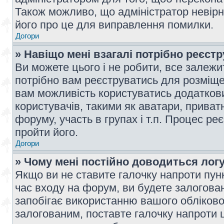
Також можливо, що адміністратор невірн
його про це для виправлення помилки.
Догори
» Навіщо мені взагалі потрібно реєст
Ви можете цього і не робити, все залежит
потрібно вам реєструватись для розміщен
вам можливість користуватись додаткови
користувачів, такими як аватари, приват
форуму, участь в групах і т.п. Процес ре
пройти його.
Догори
» Чому мені постійно доводиться лог
Якщо ви не ставите галочку напроти пун
час входу на форум, ви будете залогова
запобігає використанню вашого обліков
залогованим, поставте галочку напроти ц