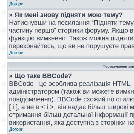
Догори
» Як мені знову підняти мою тему?
Натиснувши на посилання “Підняти тему” 
частину першої сторінки форуму. Якщо в
функцію вимкнено. Також можна підняти 
переконайтесь, що ви не порушуєте прав
Догори
Форматування пов
» Що таке BBCode?
BBCode - це особлива реалізація HTML,
адміністратором (також ви можете вимкн
повідомлення). BBCode схожий по стилю
[ і ], а не в < і >, він надає більш широ
отримання більш детальної інформації п
використання, яка доступна з сторінки 
Догори