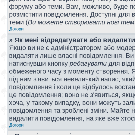
форуму або теми. Вам, можливо, буде по
розмістити повідомлення. Доступні для в
теми (
Ви можете створювати нові теми
Догори
» Як мені відредагувати або видалит
Якщо ви не є адміністратором або модер
видаляти лише власні повідомлення. Ви
натиснувши кнопку
редагувати
для відп
обмеженого часу з моменту створення. Я
під ним з'явиться невеличкий напис, який
повідомлення і коли це відбулось востан
це повідомлення; воно не з'явиться, як
хоча, у такому випадку, вони можуть за
повідомлення та зроблені зміни. Майте н
видалити повідомлення, на яке вже хтось
Догори