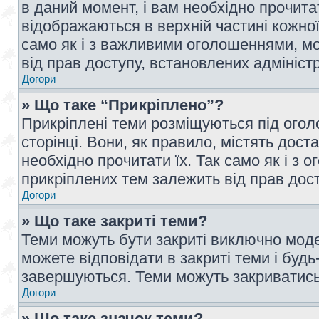
в даний момент, і вам необхідно прочи
відображаються в верхній частині кожної
само як і з важливими оголошеннями, м
від прав доступу, встановлених адмініс
Догори
» Що таке “Прикріплено”?
Прикріплені теми розміщуються під ого
сторінці. Вони, як правило, містять дос
необхідно прочитати їх. Так само як і з
прикріплених тем залежить від прав дос
Догори
» Що таке закриті теми?
Теми можуть бути закриті виключно мод
можете відповідати в закриті теми і буд
завершуються. Теми можуть закриватись 
Догори
» Що таке значок теми?