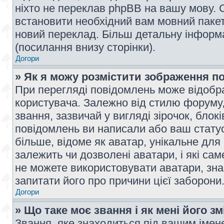
ніхто не переклав phpBB на вашу мову. 
встановити необхідний вам мовний пакет,
новий переклад. Більш детальну інформ
(посилання внизу сторінки).
Догори
» Як я можу розмістити зображення п
При перегляді повідомлень може відобр
користувача. Залежно від стилю форуму
звання, зазвичай у вигляді зірочок, блокі
повідомлень ви написали або ваш статус
більше, відоме як аватар, унікальне для
залежить чи дозволені аватари, і які с
не можете використовувати аватари, зна
запитати його про причини цієї заборони
Догори
» Що таке моє звання і як мені його з
Звання, яке знаходиться під вашим імене