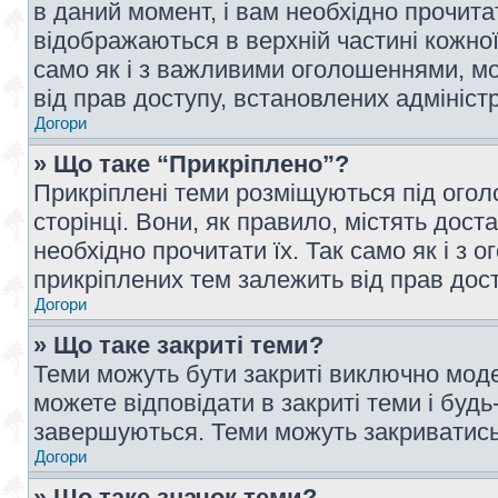
в даний момент, і вам необхідно прочи
відображаються в верхній частині кожної
само як і з важливими оголошеннями, м
від прав доступу, встановлених адмініс
Догори
» Що таке “Прикріплено”?
Прикріплені теми розміщуються під ого
сторінці. Вони, як правило, містять дос
необхідно прочитати їх. Так само як і з
прикріплених тем залежить від прав дос
Догори
» Що таке закриті теми?
Теми можуть бути закриті виключно мод
можете відповідати в закриті теми і буд
завершуються. Теми можуть закриватись 
Догори
» Що таке значок теми?