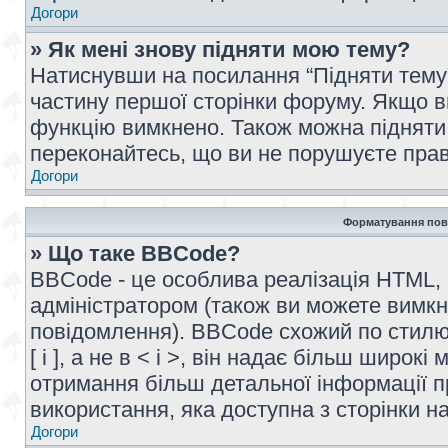
Догори
» Як мені знову підняти мою тему?
Натиснувши на посилання “Підняти тему” 
частину першої сторінки форуму. Якщо в
функцію вимкнено. Також можна підняти 
переконайтесь, що ви не порушуєте прав
Догори
Форматування пов
» Що таке BBCode?
BBCode - це особлива реалізація HTML,
адміністратором (також ви можете вимкн
повідомлення). BBCode схожий по стилю
[ і ], а не в < і >, він надає більш широ
отримання більш детальної інформації п
використання, яка доступна з сторінки 
Догори