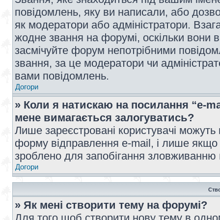
повідомлень, яку ви написали, або дозво
як модератори або адміністратори. Взаг
жодне звання на форумі, оскільки вони 
засмічуйте форум непотрібними повідомл
звання, за це модератори чи адміністра
вами повідомлень.
Догори
» Коли я натискаю на посилання “e-ma
мене вимагається залогуватись?
Лише зареєстровані користувачі можуть 
форму відправлення e-mail, і лише якщо
зроблено для запобігання зловживанню
Догори
Ств
» Як мені створити тему на форумі?
Для того щоб створити нову тему в одному