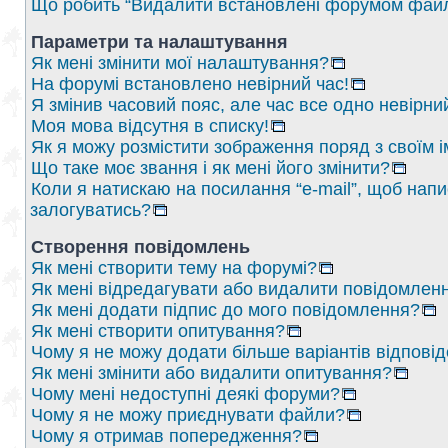
Що робить “Видалити встановлені форумом файл
Параметри та налаштування
Як мені змінити мої налаштування?
На форумі встановлено невірний час!
Я змінив часовий пояс, але час все одно невірни
Моя мова відсутня в списку!
Як я можу розмістити зображення поряд з своїм 
Що таке моє звання і як мені його змінити?
Коли я натискаю на посилання “e-mail”, щоб напи
залогуватись?
Створення повідомлень
Як мені створити тему на форумі?
Як мені відредагувати або видалити повідомлен
Як мені додати підпис до мого повідомлення?
Як мені створити опитування?
Чому я не можу додати більше варіантів відпові
Як мені змінити або видалити опитування?
Чому мені недоступні деякі форуми?
Чому я не можу приєднувати файли?
Чому я отримав попередження?