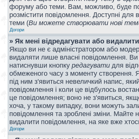
форуму або теми. Вам, можливо, буде по
розмістити повідомлення. Доступні для в
теми (
Ви можете створювати нові теми
Догори
» Як мені відредагувати або видалит
Якщо ви не є адміністратором або модер
видаляти лише власні повідомлення. Ви
натиснувши кнопку
редагувати
для відп
обмеженого часу з моменту створення. Я
під ним з'явиться невеличкий напис, який
повідомлення і коли це відбулось востан
це повідомлення; воно не з'явиться, як
хоча, у такому випадку, вони можуть за
повідомлення та зроблені зміни. Майте н
видалити повідомлення, на яке вже хтось
Догори