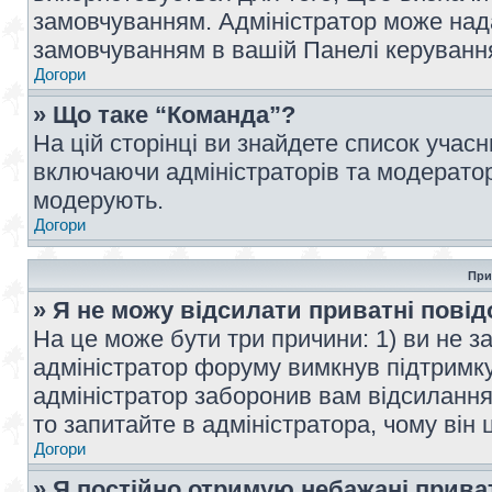
замовчуванням. Адміністратор може над
замовчуванням в вашій Панелі керуванн
Догори
» Що таке “Команда”?
На цій сторінці ви знайдете список учас
включаючи адміністраторів та модератор
модерують.
Догори
При
» Я не можу відсилати приватні пові
На це може бути три причини: 1) ви не з
адміністратор форуму вимкнув підтримку
адміністратор заборонив вам відсиланн
то запитайте в адміністратора, чому він 
Догори
» Я постійно отримую небажані прива