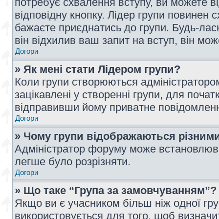
потребує схвалення вступу, ви можете ві
відповідну кнопку. Лідер групи повинен 
бажаєте приєднатись до групи. Будь-ласк
він відхилив ваш запит на вступ, він мож
Догори
» Як мені стати Лідером групи?
Коли групи створюються адміністратором
зацікавлені у створенні групи, для почат
відправивши йому приватне повідомлен
Догори
» Чому групи відображаються різним
Адміністратор форуму може встановлюва
легше було розрізняти.
Догори
» Що таке “Група за замовчуванням”?
Якщо ви є учасником більш ніж одної гр
використовується для того, щоб визначит