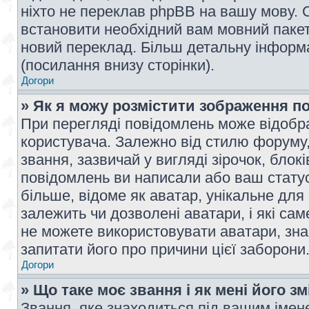
ніхто не переклав phpBB на вашу мову. 
встановити необхідний вам мовний пакет,
новий переклад. Більш детальну інформ
(посилання внизу сторінки).
Догори
» Як я можу розмістити зображення п
При перегляді повідомлень може відобр
користувача. Залежно від стилю форуму
звання, зазвичай у вигляді зірочок, блокі
повідомлень ви написали або ваш статус
більше, відоме як аватар, унікальне для
залежить чи дозволені аватари, і які с
не можете використовувати аватари, зна
запитати його про причини цієї заборони
Догори
» Що таке моє звання і як мені його з
Звання, яке знаходиться під вашим імене