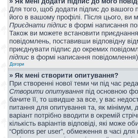
» Як мені додати підпис до мого пов
Для того, щоб додати підпис до вашого 
його в вашому профілі. Після цього, ви 
Приєднати підпис
в формі написання по
Також ви можете встановити приєднання
повідомлень, поставивши відповідну від
приєднувати підпис до окремих повідомл
підпис
в формі написання повідомлення)
Догори
» Як мені створити опитування?
При створенні нової теми чи під час ред
Створити опитування
під основною фо
бачите її, то швидше за все, у вас недо
питання для опитування та, як мінімум, д
варіант потрібно вводити в окремій стріч
кількість варіантів відповіді, які може 
“Options per user”, обмеження в часі для 