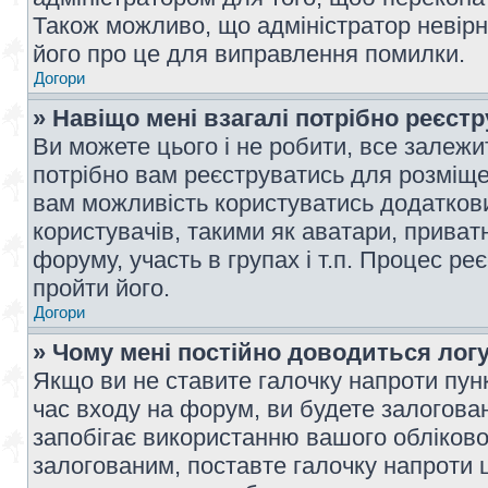
Також можливо, що адміністратор невірн
його про це для виправлення помилки.
Догори
» Навіщо мені взагалі потрібно реєст
Ви можете цього і не робити, все залежит
потрібно вам реєструватись для розміщен
вам можливість користуватись додаткови
користувачів, такими як аватари, приват
форуму, участь в групах і т.п. Процес ре
пройти його.
Догори
» Чому мені постійно доводиться лог
Якщо ви не ставите галочку напроти пун
час входу на форум, ви будете залогова
запобігає використанню вашого обліков
залогованим, поставте галочку напроти ц