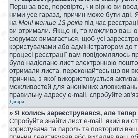
Перш за все, перевірте, чи вірно ви вво
ними усе гаразд, причин може бути дві.
на
Мені менше 13 років
під час реєстраці
ви отримали. Якщо ні, то можливо ваш о
форумах вимагається, щоб усі зареєстров
користувачами або адміністратором до т
процесі реєстрації вам повідомлялось пр
було надіслано лист електронною поштою
отримали листа, переконайтесь що ви вк
причина, з якої використовується актива
можливостей для анонімних зловживань 
правильну адресу e-mail, спробуйте зв'я
Догори
» Я колись зареєструвався, але тепер
Спробуйте знайти лист e-mail, який ви от
користувача та пароль та повторити ваш
причин деактивував або видалив ваш обл