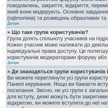
повідомлень, закриття, відкриття, перем
який вони модерують. Основне завдання 
(
офтопіків
) та розміщень образливих та
Догори
» Що таке групи користувачів?
Групи ділять спільноту учасників на під
Кожен учасник може належати до декілько
індивідуальні права доступу. Це полегшу
користувачів модераторами форуму або н
Догори
» Де знаходяться групи користувачів і
Ви можете переглянути усі групи користу
Панелі керування. Якщо ви бажаєте вступ
посилання. Звісно, не усі групи є загал
для вступу, деякі можуть бути закритими
відкритою, ви можете вступити до неї на