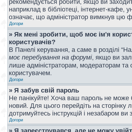
рекомендується робити, якщо ви заходит
наприклад в бібліотеці, інтернет-кафе, ун
означає, що адміністратор вимкнув цю ф
Догори
» Як мені зробити, щоб моє ім'я кори
користувачів?
В Панелі керування, а саме в розділі “
моє перебування на форумі
, якщо ви за
лише адміністраторам, модераторам та 
користувачем.
Догори
» Я забув свій пароль
Не панікуйте! Хоча ваш пароль не може 
новий. Для цього перейдіть на сторінку 
дотримуйтесь інструкцій і незабаром ви 
Догори
» Я зареєструвався, але не можу увій