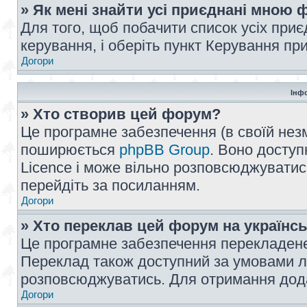
» Як мені знайти усі приєднані мною
Для того, щоб побачити список усіх при
керування, і оберіть пункт Керування п
Догори
Інф
» Хто створив цей форум?
Це програмне забезпечення (в своїй незм
поширюється
phpBB Group
. Воно доступ
Licence і може вільно розповсюджуватис
перейдіть за посиланням.
Догори
» Хто переклав цей форум на українс
Це програмне забезпечення перекладен
Переклад також доступний за умовами ліц
розповсюджуватись. Для отримання дода
Догори