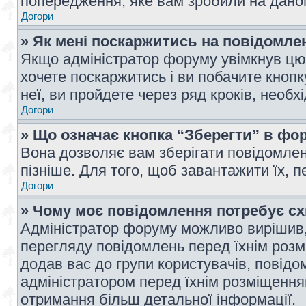
попередження, яке вам зробили на даном
Догори
» Як мені поскаржитись на повідомл
Якщо адміністратор форуму увімкнув цю 
хочете поскаржитись і ви побачите кноп
неї, ви пройдете через ряд кроків, необ
Догори
» Що означає кнопка “Зберегти” в фо
Вона дозволяє вам зберігати повідомлен
пізніше. Для того, щоб завантажити їх, 
Догори
» Чому моє повідомлення потребує с
Адміністратор форуму можливо вирішив,
перегляду повідомлень перед їхнім роз
додав вас до групи користувачів, повід
адміністратором перед їхнім розміщенням
отримання більш детальної інформації.