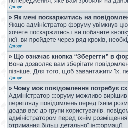
попередження, яке вам зробили на даном
Догори
» Як мені поскаржитись на повідомл
Якщо адміністратор форуму увімкнув цю 
хочете поскаржитись і ви побачите кноп
неї, ви пройдете через ряд кроків, необ
Догори
» Що означає кнопка “Зберегти” в фо
Вона дозволяє вам зберігати повідомлен
пізніше. Для того, щоб завантажити їх, 
Догори
» Чому моє повідомлення потребує с
Адміністратор форуму можливо вирішив,
перегляду повідомлень перед їхнім роз
додав вас до групи користувачів, повід
адміністратором перед їхнім розміщенням
отримання більш детальної інформації.