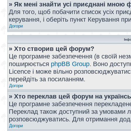
» Як мені знайти усі приєднані мною
Для того, щоб побачити список усіх при
керування, і оберіть пункт Керування п
Догори
Інф
» Хто створив цей форум?
Це програмне забезпечення (в своїй незм
поширюється
phpBB Group
. Воно доступ
Licence і може вільно розповсюджуватис
перейдіть за посиланням.
Догори
» Хто переклав цей форум на українс
Це програмне забезпечення перекладен
Переклад також доступний за умовами ліц
розповсюджуватись. Для отримання дода
Догори