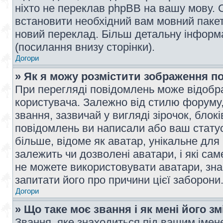
ніхто не переклав phpBB на вашу мову. 
встановити необхідний вам мовний пакет,
новий переклад. Більш детальну інформ
(посилання внизу сторінки).
Догори
» Як я можу розмістити зображення п
При перегляді повідомлень може відобр
користувача. Залежно від стилю форуму
звання, зазвичай у вигляді зірочок, блокі
повідомлень ви написали або ваш статус
більше, відоме як аватар, унікальне для
залежить чи дозволені аватари, і які с
не можете використовувати аватари, зна
запитати його про причини цієї заборони
Догори
» Що таке моє звання і як мені його з
Звання, яке знаходиться під вашим імене