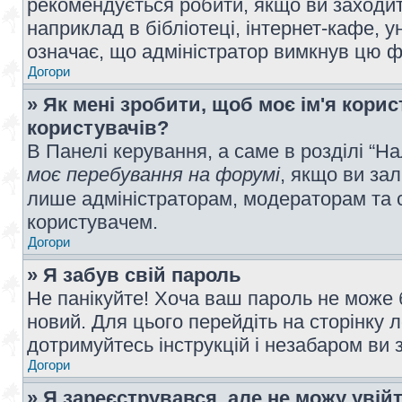
рекомендується робити, якщо ви заходит
наприклад в бібліотеці, інтернет-кафе, ун
означає, що адміністратор вимкнув цю ф
Догори
» Як мені зробити, щоб моє ім'я кори
користувачів?
В Панелі керування, а саме в розділі “
моє перебування на форумі
, якщо ви за
лише адміністраторам, модераторам та 
користувачем.
Догори
» Я забув свій пароль
Не панікуйте! Хоча ваш пароль не може 
новий. Для цього перейдіть на сторінку 
дотримуйтесь інструкцій і незабаром ви 
Догори
» Я зареєструвався, але не можу увій