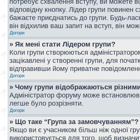
потребує схвалення вступу, ви можете ві
відповідну кнопку. Лідер групи повинен 
бажаєте приєднатись до групи. Будь-ласк
він відхилив ваш запит на вступ, він мож
Догори
» Як мені стати Лідером групи?
Коли групи створюються адміністратором
зацікавлені у створенні групи, для почат
відправивши йому приватне повідомлен
Догори
» Чому групи відображаються різним
Адміністратор форуму може встановлюва
легше було розрізняти.
Догори
» Що таке “Група за замовчуванням”?
Якщо ви є учасником більш ніж одної гр
використовується для того, щоб визначит