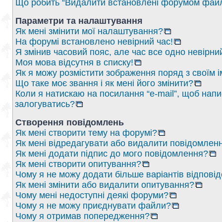
Що робить “Видалити встановлені форумом файл
Параметри та налаштування
Як мені змінити мої налаштування?
На форумі встановлено невірний час!
Я змінив часовий пояс, але час все одно невірни
Моя мова відсутня в списку!
Як я можу розмістити зображення поряд з своїм 
Що таке моє звання і як мені його змінити?
Коли я натискаю на посилання “e-mail”, щоб напи
залогуватись?
Створення повідомлень
Як мені створити тему на форумі?
Як мені відредагувати або видалити повідомлен
Як мені додати підпис до мого повідомлення?
Як мені створити опитування?
Чому я не можу додати більше варіантів відпові
Як мені змінити або видалити опитування?
Чому мені недоступні деякі форуми?
Чому я не можу приєднувати файли?
Чому я отримав попередження?