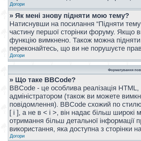
Догори
» Як мені знову підняти мою тему?
Натиснувши на посилання “Підняти тему” 
частину першої сторінки форуму. Якщо в
функцію вимкнено. Також можна підняти 
переконайтесь, що ви не порушуєте прав
Догори
Форматування пов
» Що таке BBCode?
BBCode - це особлива реалізація HTML,
адміністратором (також ви можете вимкн
повідомлення). BBCode схожий по стилю
[ і ], а не в < і >, він надає більш широ
отримання більш детальної інформації п
використання, яка доступна з сторінки 
Догори