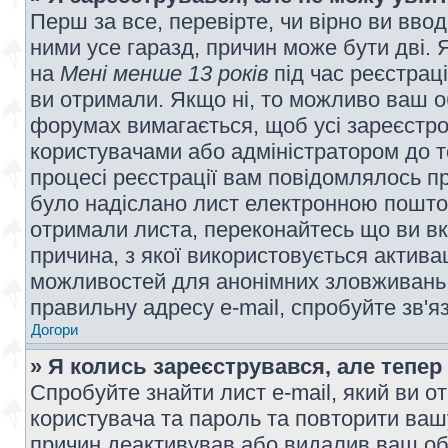
Перш за все, перевірте, чи вірно ви вво
ними усе гаразд, причин може бути дві.
на
Мені менше 13 років
під час реєстраці
ви отримали. Якщо ні, то можливо ваш о
форумах вимагається, щоб усі зареєстров
користувачами або адміністратором до т
процесі реєстрації вам повідомлялось пр
було надіслано лист електронною поштою
отримали листа, переконайтесь що ви вк
причина, з якої використовується актива
можливостей для анонімних зловживань 
правильну адресу e-mail, спробуйте зв'я
Догори
» Я колись зареєструвався, але тепер
Спробуйте знайти лист e-mail, який ви от
користувача та пароль та повторити ваш
причин деактивував або видалив ваш обл