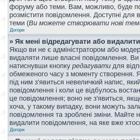
форуму або теми. Вам, можливо, буде по
розмістити повідомлення. Доступні для в
теми (
Ви можете створювати нові теми
Догори
» Як мені відредагувати або видалит
Якщо ви не є адміністратором або модер
видаляти лише власні повідомлення. Ви
натиснувши кнопку
редагувати
для відп
обмеженого часу з моменту створення. Я
під ним з'явиться невеличкий напис, який
повідомлення і коли це відбулось востан
це повідомлення; воно не з'явиться, як
хоча, у такому випадку, вони можуть за
повідомлення та зроблені зміни. Майте н
видалити повідомлення, на яке вже хтось
Догори