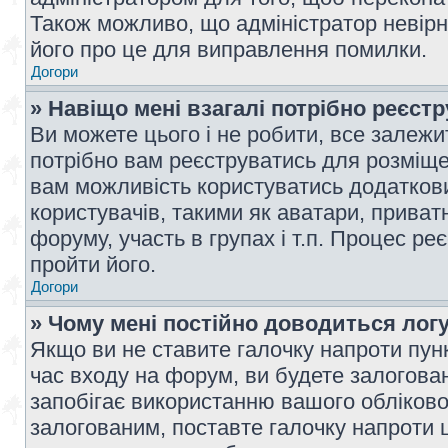
Також можливо, що адміністратор невірн
його про це для виправлення помилки.
Догори
» Навіщо мені взагалі потрібно реєст
Ви можете цього і не робити, все залежит
потрібно вам реєструватись для розміщен
вам можливість користуватись додаткови
користувачів, такими як аватари, приват
форуму, участь в групах і т.п. Процес ре
пройти його.
Догори
» Чому мені постійно доводиться лог
Якщо ви не ставите галочку напроти пун
час входу на форум, ви будете залогова
запобігає використанню вашого обліков
залогованим, поставте галочку напроти ц