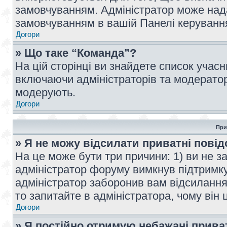
замовчуванням. Адміністратор може над
замовчуванням в вашій Панелі керуванн
Догори
» Що таке “Команда”?
На цій сторінці ви знайдете список учас
включаючи адміністраторів та модератор
модерують.
Догори
При
» Я не можу відсилати приватні пові
На це може бути три причини: 1) ви не з
адміністратор форуму вимкнув підтримку
адміністратор заборонив вам відсиланн
то запитайте в адміністратора, чому він 
Догори
» Я постійно отримую небажані прива