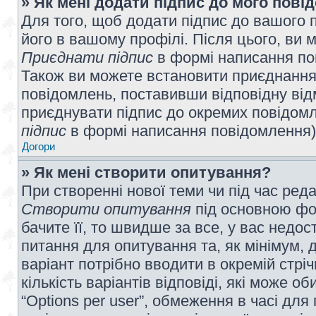
» Як мені додати підпис до мого пов
Для того, щоб додати підпис до вашого 
його в вашому профілі. Після цього, ви 
Приєднати підпис
в формі написання по
Також ви можете встановити приєднання
повідомлень, поставивши відповідну від
приєднувати підпис до окремих повідомл
підпис
в формі написання повідомлення)
Догори
» Як мені створити опитування?
При створенні нової теми чи під час ред
Створити опитування
під основною фо
бачите її, то швидше за все, у вас недо
питання для опитування та, як мінімум, д
варіант потрібно вводити в окремій стріч
кількість варіантів відповіді, які може 
“Options per user”, обмеження в часі для 