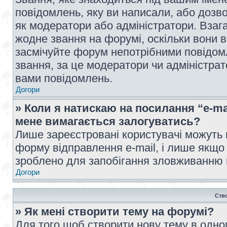
повідомлень, яку ви написали, або дозво
як модератори або адміністратори. Взаг
жодне звання на форумі, оскільки вони 
засмічуйте форум непотрібними повідомл
звання, за це модератори чи адміністра
вами повідомлень.
Догори
» Коли я натискаю на посилання “e-ma
мене вимагається залогуватись?
Лише зареєстровані користувачі можуть 
форму відправлення e-mail, і лише якщо
зроблено для запобігання зловживанню
Догори
Ств
» Як мені створити тему на форумі?
Для того щоб створити нову тему в одному