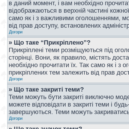
в даний момент, і вам необхідно прочи
відображаються в верхній частині кожної
само як і з важливими оголошеннями, м
від прав доступу, встановлених адмініс
Догори
» Що таке “Прикріплено”?
Прикріплені теми розміщуються під ого
сторінці. Вони, як правило, містять дос
необхідно прочитати їх. Так само як і з
прикріплених тем залежить від прав дос
Догори
» Що таке закриті теми?
Теми можуть бути закриті виключно мод
можете відповідати в закриті теми і буд
завершуються. Теми можуть закриватись 
Догори
» Що таке значок теми?