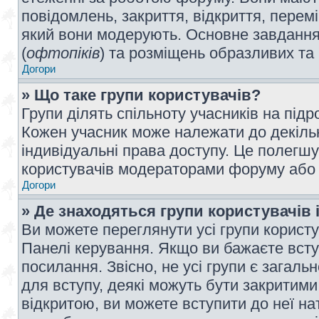
повідомлень, закриття, відкриття, перем
який вони модерують. Основне завдання 
(
офтопіків
) та розміщень образливих та
Догори
» Що таке групи користувачів?
Групи ділять спільноту учасників на під
Кожен учасник може належати до декілько
індивідуальні права доступу. Це полегшу
користувачів модераторами форуму або н
Догори
» Де знаходяться групи користувачів і
Ви можете переглянути усі групи користу
Панелі керування. Якщо ви бажаєте вступ
посилання. Звісно, не усі групи є загал
для вступу, деякі можуть бути закритими
відкритою, ви можете вступити до неї на