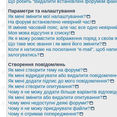
Що робить “Видалити встановлені форумом файл
Параметри та налаштування
Як мені змінити мої налаштування?
На форумі встановлено невірний час!
Я змінив часовий пояс, але час все одно невірни
Моя мова відсутня в списку!
Як я можу розмістити зображення поряд з своїм 
Що таке моє звання і як мені його змінити?
Коли я натискаю на посилання “e-mail”, щоб напи
залогуватись?
Створення повідомлень
Як мені створити тему на форумі?
Як мені відредагувати або видалити повідомлен
Як мені додати підпис до мого повідомлення?
Як мені створити опитування?
Чому я не можу додати більше варіантів відпові
Як мені змінити або видалити опитування?
Чому мені недоступні деякі форуми?
Чому я не можу приєднувати файли?
Чому я отримав попередження?