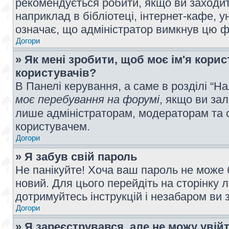
рекомендується робити, якщо ви заходит
наприклад в бібліотеці, інтернет-кафе, ун
означає, що адміністратор вимкнув цю ф
Догори
» Як мені зробити, щоб моє ім'я кори
користувачів?
В Панелі керування, а саме в розділі “
моє перебування на форумі
, якщо ви за
лише адміністраторам, модераторам та 
користувачем.
Догори
» Я забув свій пароль
Не панікуйте! Хоча ваш пароль не може 
новий. Для цього перейдіть на сторінку 
дотримуйтесь інструкцій і незабаром ви 
Догори
» Я зареєструвався, але не можу увій