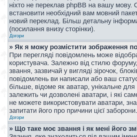
ніхто не переклав phpBB на вашу мову. 
встановити необхідний вам мовний пакет,
новий переклад. Більш детальну інформ
(посилання внизу сторінки).
Догори
» Як я можу розмістити зображення п
При перегляді повідомлень може відобр
користувача. Залежно від стилю форуму
звання, зазвичай у вигляді зірочок, блокі
повідомлень ви написали або ваш статус
більше, відоме як аватар, унікальне для
залежить чи дозволені аватари, і які с
не можете використовувати аватари, зна
запитати його про причини цієї заборони
Догори
» Що таке моє звання і як мені його з
Звання, яке знаходиться під вашим імене