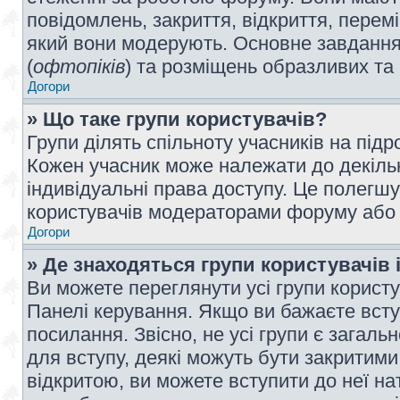
повідомлень, закриття, відкриття, перем
який вони модерують. Основне завдання 
(
офтопіків
) та розміщень образливих та
Догори
» Що таке групи користувачів?
Групи ділять спільноту учасників на під
Кожен учасник може належати до декілько
індивідуальні права доступу. Це полегшу
користувачів модераторами форуму або н
Догори
» Де знаходяться групи користувачів і
Ви можете переглянути усі групи користу
Панелі керування. Якщо ви бажаєте вступ
посилання. Звісно, не усі групи є загал
для вступу, деякі можуть бути закритими
відкритою, ви можете вступити до неї на