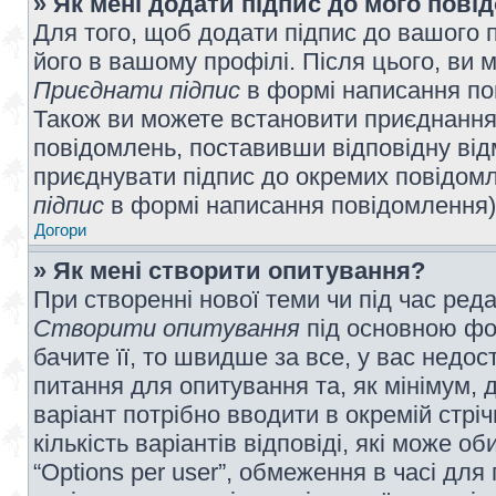
» Як мені додати підпис до мого пов
Для того, щоб додати підпис до вашого 
його в вашому профілі. Після цього, ви 
Приєднати підпис
в формі написання по
Також ви можете встановити приєднання
повідомлень, поставивши відповідну від
приєднувати підпис до окремих повідомл
підпис
в формі написання повідомлення)
Догори
» Як мені створити опитування?
При створенні нової теми чи під час ред
Створити опитування
під основною фо
бачите її, то швидше за все, у вас недо
питання для опитування та, як мінімум, д
варіант потрібно вводити в окремій стріч
кількість варіантів відповіді, які може 
“Options per user”, обмеження в часі для 