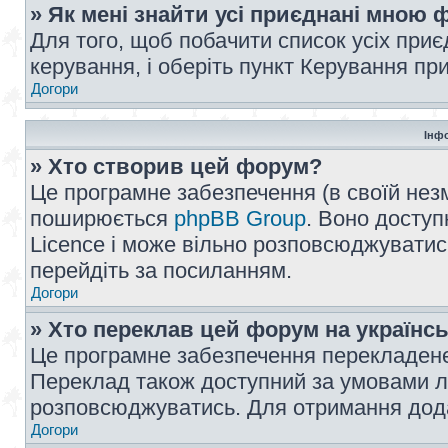
» Як мені знайти усі приєднані мною
Для того, щоб побачити список усіх при
керування, і оберіть пункт Керування п
Догори
Інф
» Хто створив цей форум?
Це програмне забезпечення (в своїй незм
поширюється
phpBB Group
. Воно доступ
Licence і може вільно розповсюджуватис
перейдіть за посиланням.
Догори
» Хто переклав цей форум на українс
Це програмне забезпечення перекладен
Переклад також доступний за умовами ліц
розповсюджуватись. Для отримання дода
Догори