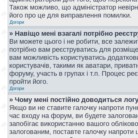
Також можливо, що адміністратор невірн
його про це для виправлення помилки.
Догори
» Навіщо мені взагалі потрібно реєст
Ви можете цього і не робити, все залежит
потрібно вам реєструватись для розміщен
вам можливість користуватись додаткови
користувачів, такими як аватари, приват
форуму, участь в групах і т.п. Процес ре
пройти його.
Догори
» Чому мені постійно доводиться лог
Якщо ви не ставите галочку напроти пун
час входу на форум, ви будете залогова
запобігає використанню вашого обліков
залогованим, поставте галочку напроти ц