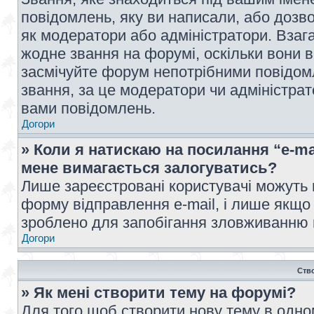
повідомлень, яку ви написали, або дозво
як модератори або адміністратори. Взаг
жодне звання на форумі, оскільки вони 
засмічуйте форум непотрібними повідомл
звання, за це модератори чи адміністра
вами повідомлень.
Догори
» Коли я натискаю на посилання “e-ma
мене вимагається залогуватись?
Лише зареєстровані користувачі можуть 
форму відправлення e-mail, і лише якщо
зроблено для запобігання зловживанню
Догори
Ств
» Як мені створити тему на форумі?
Для того щоб створити нову тему в одному