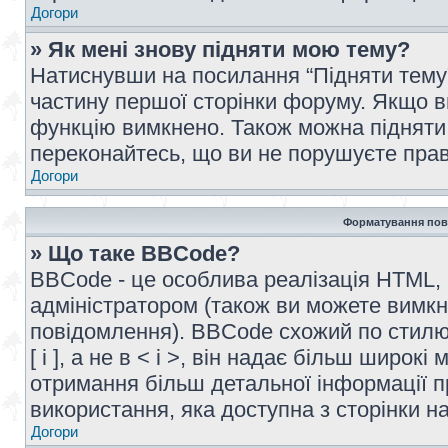
Догори
» Як мені знову підняти мою тему?
Натиснувши на посилання “Підняти тему” 
частину першої сторінки форуму. Якщо в
функцію вимкнено. Також можна підняти 
переконайтесь, що ви не порушуєте прав
Догори
Форматування пов
» Що таке BBCode?
BBCode - це особлива реалізація HTML,
адміністратором (також ви можете вимкн
повідомлення). BBCode схожий по стилю
[ і ], а не в < і >, він надає більш широ
отримання більш детальної інформації п
використання, яка доступна з сторінки 
Догори