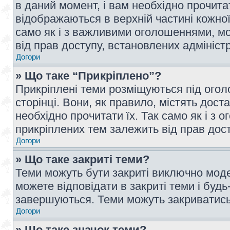
в даний момент, і вам необхідно прочи
відображаються в верхній частині кожної
само як і з важливими оголошеннями, м
від прав доступу, встановлених адмініс
Догори
» Що таке “Прикріплено”?
Прикріплені теми розміщуються під ого
сторінці. Вони, як правило, містять дос
необхідно прочитати їх. Так само як і з
прикріплених тем залежить від прав дос
Догори
» Що таке закриті теми?
Теми можуть бути закриті виключно мод
можете відповідати в закриті теми і буд
завершуються. Теми можуть закриватись 
Догори
» Що таке значок теми?