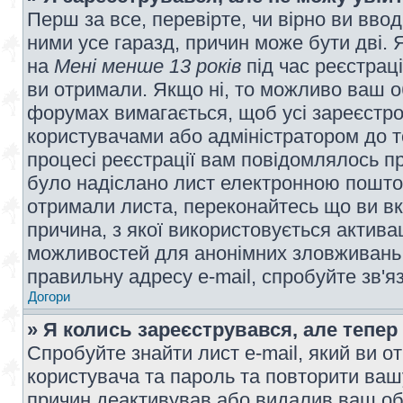
Перш за все, перевірте, чи вірно ви вво
ними усе гаразд, причин може бути дві.
на
Мені менше 13 років
під час реєстраці
ви отримали. Якщо ні, то можливо ваш о
форумах вимагається, щоб усі зареєстров
користувачами або адміністратором до т
процесі реєстрації вам повідомлялось пр
було надіслано лист електронною поштою
отримали листа, переконайтесь що ви вк
причина, з якої використовується актива
можливостей для анонімних зловживань 
правильну адресу e-mail, спробуйте зв'я
Догори
» Я колись зареєструвався, але тепер
Спробуйте знайти лист e-mail, який ви от
користувача та пароль та повторити ваш
причин деактивував або видалив ваш обл