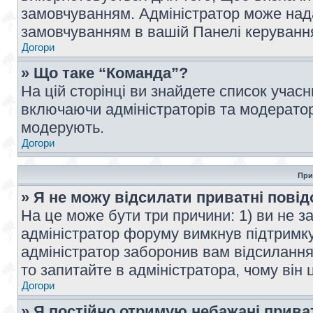
замовчуванням. Адміністратор може над
замовчуванням в вашій Панелі керуванн
Догори
» Що таке “Команда”?
На цій сторінці ви знайдете список учас
включаючи адміністраторів та модератор
модерують.
Догори
При
» Я не можу відсилати приватні пові
На це може бути три причини: 1) ви не з
адміністратор форуму вимкнув підтримку
адміністратор заборонив вам відсиланн
то запитайте в адміністратора, чому він 
Догори
» Я постійно отримую небажані прива