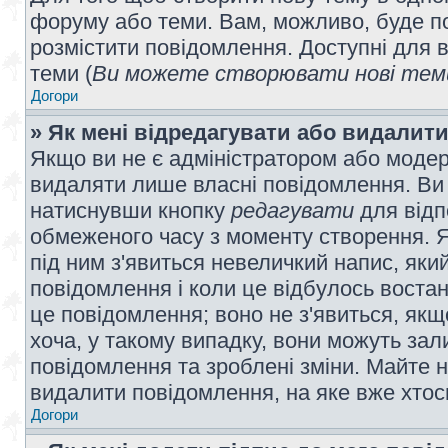
форуму або теми. Вам, можливо, буде по
розмістити повідомлення. Доступні для в
теми (
Ви можете створювати нові теми
Догори
» Як мені відредагувати або видалит
Якщо ви не є адміністратором або модер
видаляти лише власні повідомлення. Ви
натиснувши кнопку
редагувати
для відп
обмеженого часу з моменту створення. Я
під ним з'явиться невеличкий напис, який
повідомлення і коли це відбулось востан
це повідомлення; воно не з'явиться, як
хоча, у такому випадку, вони можуть за
повідомлення та зроблені зміни. Майте н
видалити повідомлення, на яке вже хтось
Догори