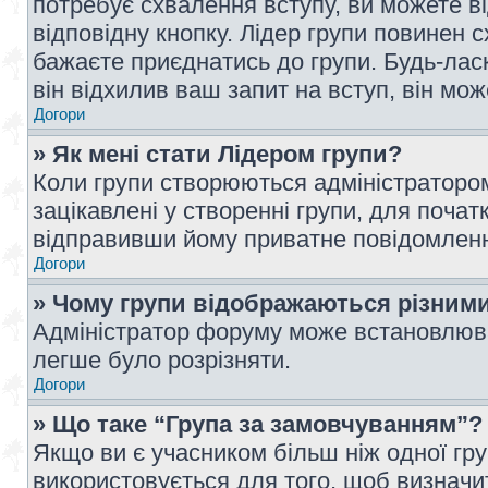
потребує схвалення вступу, ви можете ві
відповідну кнопку. Лідер групи повинен 
бажаєте приєднатись до групи. Будь-ласк
він відхилив ваш запит на вступ, він мож
Догори
» Як мені стати Лідером групи?
Коли групи створюються адміністратором
зацікавлені у створенні групи, для почат
відправивши йому приватне повідомлен
Догори
» Чому групи відображаються різним
Адміністратор форуму може встановлюва
легше було розрізняти.
Догори
» Що таке “Група за замовчуванням”?
Якщо ви є учасником більш ніж одної гр
використовується для того, щоб визначит