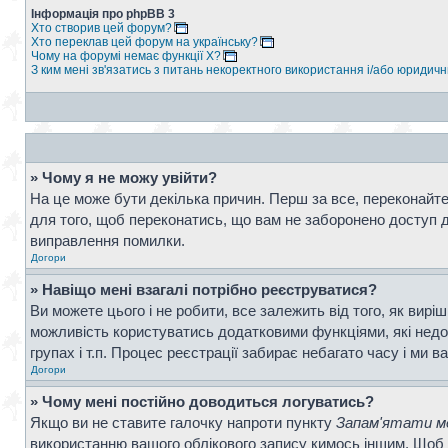
Інформація про phpBB 3
Хто створив цей форум?
Хто переклав цей форум на українську?
Чому на форумі немає функції X?
З ким мені зв'язатись з питань некоректного використання і/або юридич
» Чому я не можу увійти?
На це може бути декілька причин. Перш за все, переконайтес
для того, щоб переконатись, що вам не заборонено доступ д
виправлення помилки.
Догори
» Навіщо мені взагалі потрібно реєструватися?
Ви можете цього і не робити, все залежить від того, як вир
можливість користуватись додатковими функціями, які недос
групах і т.п. Процес реєстрації забирає небагато часу і ми в
Догори
» Чому мені постійно доводиться логуватись?
Якщо ви не ставите галочку напроти пункту
Запам'ятати ме
використанню вашого облікового запису кимось іншим. Щоб 