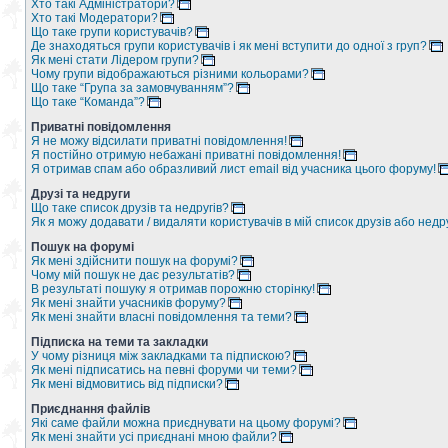
Хто такі Адміністратори?
Хто такі Модератори?
Що таке групи користувачів?
Де знаходяться групи користувачів і як мені вступити до одної з груп?
Як мені стати Лідером групи?
Чому групи відображаються різними кольорами?
Що таке “Група за замовчуванням”?
Що таке “Команда”?
Приватні повідомлення
Я не можу відсилати приватні повідомлення!
Я постійно отримую небажані приватні повідомлення!
Я отримав спам або образливий лист email від учасника цього форуму!
Друзі та недруги
Що таке список друзів та недругів?
Як я можу додавати / видаляти користувачів в мій список друзів або недр
Пошук на форумі
Як мені здійснити пошук на форумі?
Чому мій пошук не дає результатів?
В результаті пошуку я отримав порожню сторінку!
Як мені знайти учасників форуму?
Як мені знайти власні повідомлення та теми?
Підписка на теми та закладки
У чому різниця між закладками та підпискою?
Як мені підписатись на певні форуми чи теми?
Як мені відмовитись від підписки?
Приєднання файлів
Які саме файли можна приєднувати на цьому форумі?
Як мені знайти усі приєднані мною файли?