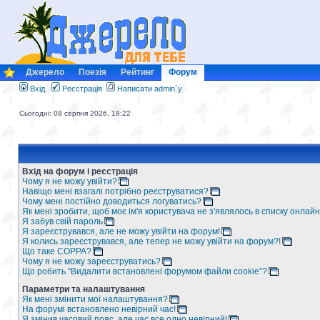
Джерело
Поезія
Рейтинг
Форум
Вхід
Реєстрація
Написати admin`у
Сьогодні: 08 серпня 2026, 18:22
Вхід на форум і реєстрація
Чому я не можу увійти?
Навіщо мені взагалі потрібно реєструватися?
Чому мені постійно доводиться логуватись?
Як мені зробити, щоб моє ім'я користувача не з'являлось в списку онлайн
Я забув свій пароль
Я зареєструвався, але не можу увійти на форум!
Я колись зареєструвався, але тепер не можу увійти на форум?!
Що таке COPPA?
Чому я не можу зареєструватись?
Що робить “Видалити встановлені форумом файли cookie”?
Параметри та налаштування
Як мені змінити мої налаштування?
На форумі встановлено невірний час!
Я змінив часовий пояс, але час все одно невірний!