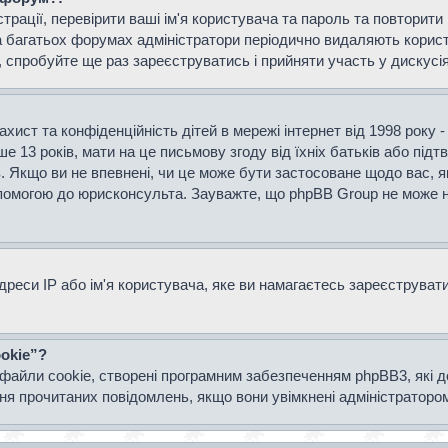
страції, перевірити ваші ім'я користувача та пароль та повторит
а багатьох форумах адміністратори періодично видаляють користу
спробуйте ще раз зареєструватись і прийняти участь у дискусія
захист та конфіденційність дітей в мережі інтернет від 1998 року 
е 13 років, мати на це письмову згоду від їхніх батьків або підт
ів. Якщо ви не впевнені, чи це може бути застосоване щодо вас, я
опомогою до юрисконсульта. Зауважте, що phpBB Group не може н
еси IP або ім'я користувача, яке ви намагаєтесь зареєструвати.
okie”?
файли cookie, створені програмним забезпеченням phpBB3, які 
ання прочитаних повідомлень, якщо вони увімкнені адміністраторо