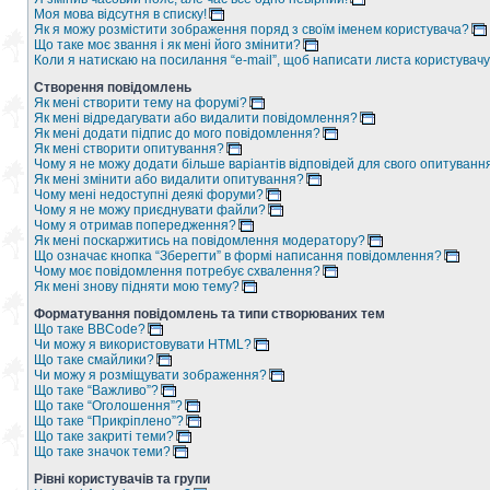
Моя мова відсутня в списку!
Як я можу розмістити зображення поряд з своїм іменем користувача?
Що таке моє звання і як мені його змінити?
Коли я натискаю на посилання “e-mail”, щоб написати листа користувачу
Створення повідомлень
Як мені створити тему на форумі?
Як мені відредагувати або видалити повідомлення?
Як мені додати підпис до мого повідомлення?
Як мені створити опитування?
Чому я не можу додати більше варіантів відповідей для свого опитуванн
Як мені змінити або видалити опитування?
Чому мені недоступні деякі форуми?
Чому я не можу приєднувати файли?
Чому я отримав попередження?
Як мені поскаржитись на повідомлення модератору?
Що означає кнопка “Зберегти” в формі написання повідомлення?
Чому моє повідомлення потребує схвалення?
Як мені знову підняти мою тему?
Форматування повідомлень та типи створюваних тем
Що таке BBCode?
Чи можу я використовувати HTML?
Що таке смайлики?
Чи можу я розміщувати зображення?
Що таке “Важливо”?
Що таке “Оголошення”?
Що таке “Прикріплено”?
Що таке закриті теми?
Що таке значок теми?
Рівні користувачів та групи