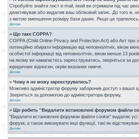
Спробуйте знайти лист e-mail, який ви отримали під час реє
деактивував або видалив ваш обліковий запис. До того ж, н
з метою зменшення розміру бази даних. Якщо це трапилось, 
Догори
» Що таке COPPA?
COPPA (Child Online Privacy and Protection Act) або Акт про 
потенційно збирати інформацію від неповнолітніх, віком менш
особистої інформації від неповнолітніх, віком менше 13 рок
на якому ви намагаєтесь зареєструватись, зверніться за д
юридичних відносин, окрім вказаних нижче.
Догори
» Чому я не можу зареєструватись?
Можливо адміністратор форуму заборонив доступ з вашої адр
Зверніться за допомогою до адміністратора форуму.
Догори
» Що робить “Видалити встановлені форумом файли co
“Видалити встановлені форумом файли cookie” видаляє усі 
форумі, а також виконувати інші функції, такі як відстежув
Догори