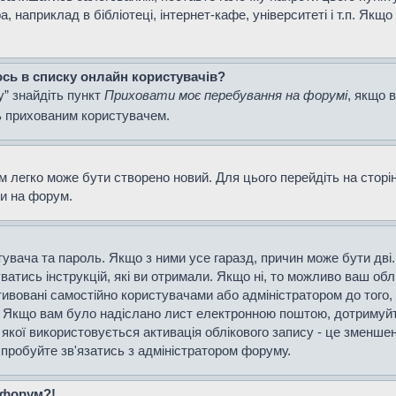
наприклад в бібліотеці, інтернет-кафе, університеті і т.п. Якщо
ось в списку онлайн користувачів?
у” знайдіть пункт
Приховати моє перебування на форумі
, якщо 
ь прихованим користувачем.
м легко може бути створено новий. Для цього перейдіть на сторі
ти на форум.
истувача та пароль. Якщо з ними усе гаразд, причин може бути д
уватись інструкцій, які ви отримали. Якщо ні, то можливо ваш об
тивовані самостійно користувачами або адміністратором до того,
і. Якщо вам було надіслано лист електронною поштою, дотримуйт
 якої використовується активація облікового запису - це зменш
спробуйте зв'язатись з адміністратором форуму.
а форум?!