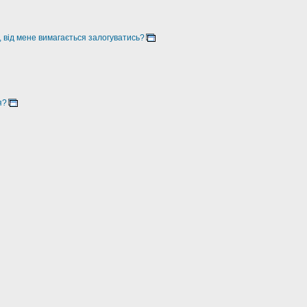
, від мене вимагається залогуватись?
я?