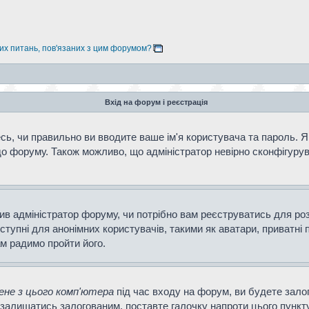
них питань, пов'язаних з цим форумом?
Вхід на форум і реєстрація
ь, чи правильно ви вводите ваше ім'я користувача та пароль. Як
о форуму. Також можливо, що адміністратор невірно сконфігурув
ішив адміністратор форуму, чи потрібно вам реєструватись для ро
тупні для анонімних користувачів, такими як аватари, приватні 
ам радимо пройти його.
не з цього комп'ютера
під час входу на форум, ви будете зало
залишатись залогованим, поставте галочку напроти цього пункту