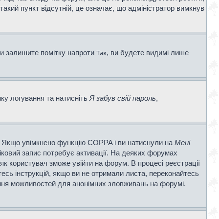
 такий пункт відсутній, це означає, що адміністратор вимкнув
ви залишите помітку напроти
, ви будете видимі лише
Так
нку логування та натисніть
Я забув свій пароль
,
ві. Якщо увімкнено функцію COPPA і ви натиснули на
Мені
ліковий запис потребує активації. На деяких форумах
 як користувач зможе увійти на форум. В процесі реєстрації
есь інструкцій, якщо ви не отримали листа, переконайтесь
ення можливостей для анонімних зловживань на форумі.