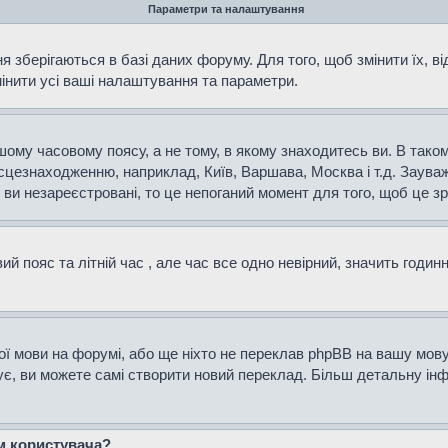
Параметри та налаштування
 зберігаються в базі даних форуму. Для того, щоб змінити їх, в
мінити усі ваші налаштування та параметри.
ому часовому поясу, а не тому, в якому знаходитесь ви. В таком
сцезнаходженню, наприклад, Київ, Варшава, Москва і т.д. Зауваж
и незареєстровані, то це непоганий момент для того, щоб це зр
й пояс та літній час , але час все одно невірний, значить годин
ої мови на форумі, або ще ніхто не переклав phpBB на вашу мову
нує, ви можете самі створити новий переклад. Більш детальну і
ем користувача?