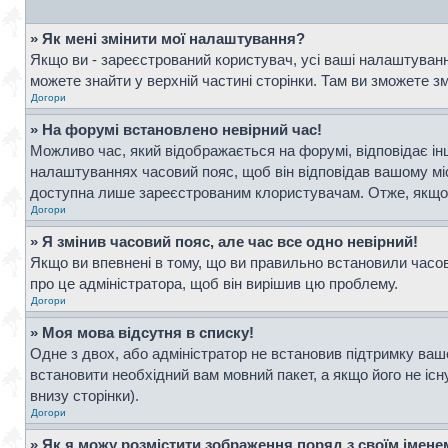
» Як мені змінити мої налаштування?
Якщо ви - зареєстрований користувач, усі ваші налаштування
можете знайти у верхній частині сторінки. Там ви зможете з
Догори
» На форумі встановлено невірний час!
Можливо час, який відображається на форумі, відповідає інш
налаштуваннях часовий пояс, щоб він відповідав вашому мі
доступна лише зареєстрованим клористувачам. Отже, якщо в
Догори
» Я змінив часовий пояс, але час все одно невірний!
Якщо ви впевнені в тому, що ви правильно встановили часови
про це адміністратора, щоб він вирішив цю проблему.
Догори
» Моя мова відсутня в списку!
Одне з двох, або адміністратор не встановив підтримку ваш
встановити необхідний вам мовний пакет, а якщо його не іс
внизу сторінки).
Догори
» Як я можу розмістити зображення поряд з своїм імен