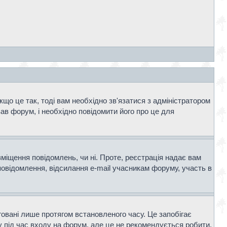
що це так, тоді вам необхідно зв'язатися з адміністратором
ав форум, і необхідно повідомити його про це для
зміщення повідомлень, чи ні. Проте, реєстрація надає вам
повідомлення, відсилання e-mail учасникам форуму, участь в
говані лише протягом встановленого часу. Це запобігає
 під час входу на форум, але це не рекомендується робити,