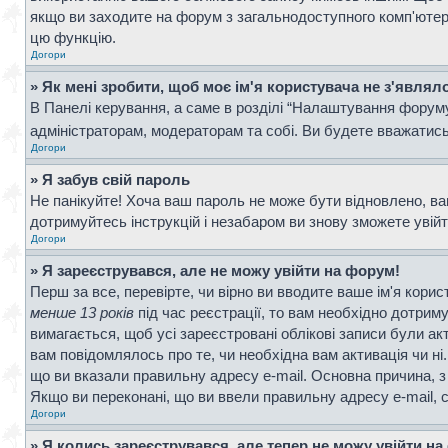
якщо ви заходите на форум з загальнодоступного комп'ютера, 
цю функцію.
Догори
» Як мені зробити, щоб моє ім'я користувача не з'являл
В Панелі керування, а саме в розділі “Налаштування форум
адміністраторам, модераторам та собі. Ви будете вважатис
Догори
» Я забув свій пароль
Не панікуйте! Хоча ваш пароль не може бути відновлено, ва
дотримуйтесь інструкцій і незабаром ви знову зможете увій
Догори
» Я зареєструвався, але не можу увійти на форум!
Перш за все, перевірте, чи вірно ви вводите ваше ім'я кор
менше 13 років
під час реєстрації, то вам необхідно дотрим
вимагається, щоб усі зареєстровані облікові записи були ак
вам повідомлялось про те, чи необхідна вам активація чи н
що ви вказали правильну адресу e-mail. Основна причина, з
Якщо ви переконані, що ви ввели правильну адресу e-mail, 
Догори
» Я колись зареєструвався, але тепер не можу увійти н