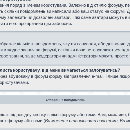
ення поряд з іменем користувача. Залежно від стилю форуму, п
ають скільки повідомлень ви написали або ваш статус на форумі. 
уму залежить чи дозволені аватари, і які саме аватари можуть 
тати його про причини цієї заборони.
ображає кількість повідомлень, яку ви написали, або дозволяє і
вати жодне звання на форумі, оскільки вони встановлюються адм
своє звання, за це модератори чи адміністратори можуть просто
 листа користувачу, від мене вимагається залогуватись?
ерез вбудовану в форум форму відправлення e-mail, і лише якщо
ористувачами.
Створення повідомлень
ість відповідну кнопку в вікні форуму або теми. Вам, можливо, 
інок форуму або теми (
Ви можете створювати нові теми, Ви мо