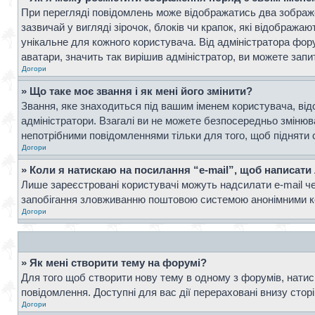
При перегляді повідомлень може відображатись два зображ
зазвичай у вигляді зірочок, блоків чи крапок, які відображ
унікальне для кожного користувача. Від адміністратора фор
аватари, значить так вирішив адміністратор, ви можете запи
Догори
» Що таке моє звання і як мені його змінити?
Звання, яке знаходиться під вашим іменем користувача, від
адміністратори. Взагалі ви не можете безпосередньо зміню
непотрібними повідомленнями тільки для того, щоб підняти 
Догори
» Коли я натискаю на посилання “e-mail”, щоб написати
Лише зареєстровані користувачі можуть надсилати e-mail ч
запобігання зловживанню поштовою системою анонімними к
Догори
» Як мені створити тему на форумі?
Для того щоб створити нову тему в одному з форумів, натисн
повідомлення. Доступні для вас дії перераховані внизу стор
Догори