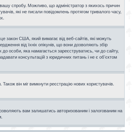
и вашу спробу. Можливо, що адміністратор з якихось причин
вачів, які не писали повідомлень протягом тривалого часу,
х.
- це закон США, який вимагає від веб-сайтів, які можуть
вердження від їхніх опікунів, що вони дозволяють збір
к до особи, яка намагається зареєструватись, чи до сайту,
адавати консультацій з юридичних питань і не є об'єктом
 Також він міг вимкнути реєстрацію нових користувачів.
дозволяють вам залишатись авторизованим і залогованим на
м.