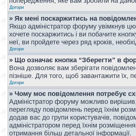
попередження, яке вам зробили на даном
Догори
» Як мені поскаржитись на повідомл
Якщо адміністратор форуму увімкнув цю 
хочете поскаржитись і ви побачите кноп
неї, ви пройдете через ряд кроків, необ
Догори
» Що означає кнопка “Зберегти” в фо
Вона дозволяє вам зберігати повідомлен
пізніше. Для того, щоб завантажити їх, 
Догори
» Чому моє повідомлення потребує с
Адміністратор форуму можливо вирішив,
перегляду повідомлень перед їхнім роз
додав вас до групи користувачів, повід
адміністратором перед їхнім розміщенням
отримання більш детальної інформації.