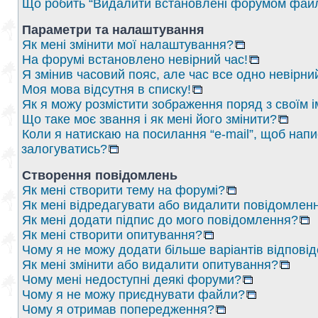
Що робить “Видалити встановлені форумом файл
Параметри та налаштування
Як мені змінити мої налаштування?
На форумі встановлено невірний час!
Я змінив часовий пояс, але час все одно невірни
Моя мова відсутня в списку!
Як я можу розмістити зображення поряд з своїм 
Що таке моє звання і як мені його змінити?
Коли я натискаю на посилання “e-mail”, щоб напи
залогуватись?
Створення повідомлень
Як мені створити тему на форумі?
Як мені відредагувати або видалити повідомлен
Як мені додати підпис до мого повідомлення?
Як мені створити опитування?
Чому я не можу додати більше варіантів відпові
Як мені змінити або видалити опитування?
Чому мені недоступні деякі форуми?
Чому я не можу приєднувати файли?
Чому я отримав попередження?