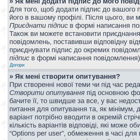
» Як мені додати підпис до мого пов
Для того, щоб додати підпис до вашого 
його в вашому профілі. Після цього, ви 
Приєднати підпис
в формі написання по
Також ви можете встановити приєднання
повідомлень, поставивши відповідну від
приєднувати підпис до окремих повідомл
підпис
в формі написання повідомлення)
Догори
» Як мені створити опитування?
При створенні нової теми чи під час ред
Створити опитування
під основною фо
бачите її, то швидше за все, у вас недо
питання для опитування та, як мінімум, д
варіант потрібно вводити в окремій стріч
кількість варіантів відповіді, які може 
“Options per user”, обмеження в часі для 