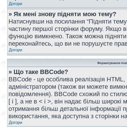
Догори
» Як мені знову підняти мою тему?
Натиснувши на посилання “Підняти тему” 
частину першої сторінки форуму. Якщо в
функцію вимкнено. Також можна підняти 
переконайтесь, що ви не порушуєте прав
Догори
Форматування пов
» Що таке BBCode?
BBCode - це особлива реалізація HTML,
адміністратором (також ви можете вимкн
повідомлення). BBCode схожий по стилю
[ і ], а не в < і >, він надає більш широ
отримання більш детальної інформації п
використання, яка доступна з сторінки 
Догори