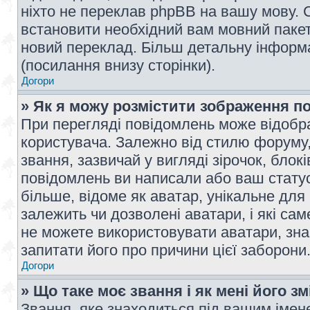
ніхто не переклав phpBB на вашу мову. 
встановити необхідний вам мовний пакет,
новий переклад. Більш детальну інформ
(посилання внизу сторінки).
Догори
» Як я можу розмістити зображення п
При перегляді повідомлень може відобр
користувача. Залежно від стилю форуму
звання, зазвичай у вигляді зірочок, блокі
повідомлень ви написали або ваш статус
більше, відоме як аватар, унікальне для
залежить чи дозволені аватари, і які с
не можете використовувати аватари, зна
запитати його про причини цієї заборони
Догори
» Що таке моє звання і як мені його з
Звання, яке знаходиться під вашим імене