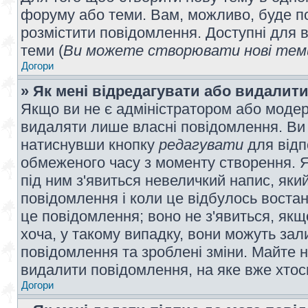
форуму або теми. Вам, можливо, буде по
розмістити повідомлення. Доступні для в
теми (
Ви можете створювати нові теми
Догори
» Як мені відредагувати або видалит
Якщо ви не є адміністратором або модер
видаляти лише власні повідомлення. Ви
натиснувши кнопку
редагувати
для відп
обмеженого часу з моменту створення. Я
під ним з'явиться невеличкий напис, який
повідомлення і коли це відбулось востан
це повідомлення; воно не з'явиться, як
хоча, у такому випадку, вони можуть за
повідомлення та зроблені зміни. Майте н
видалити повідомлення, на яке вже хтось
Догори