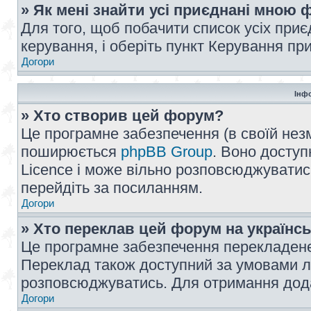
» Як мені знайти усі приєднані мною
Для того, щоб побачити список усіх при
керування, і оберіть пункт Керування п
Догори
Інф
» Хто створив цей форум?
Це програмне забезпечення (в своїй незм
поширюється
phpBB Group
. Воно доступ
Licence і може вільно розповсюджуватис
перейдіть за посиланням.
Догори
» Хто переклав цей форум на українс
Це програмне забезпечення перекладен
Переклад також доступний за умовами ліц
розповсюджуватись. Для отримання дода
Догори