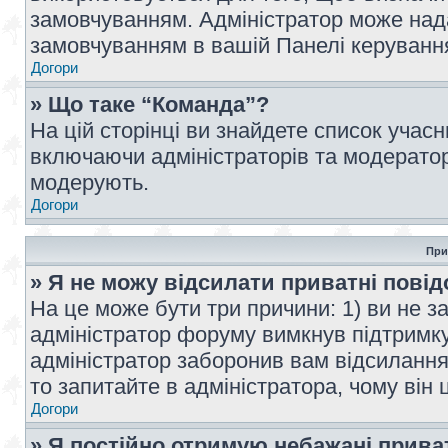
замовчуванням. Адміністратор може над
замовчуванням в вашій Панелі керуванн
Догори
» Що таке “Команда”?
На цій сторінці ви знайдете список учас
включаючи адміністраторів та модератор
модерують.
Догори
При
» Я не можу відсилати приватні пові
На це може бути три причини: 1) ви не з
адміністратор форуму вимкнув підтримку
адміністратор заборонив вам відсиланн
то запитайте в адміністратора, чому він 
Догори
» Я постійно отримую небажані прива