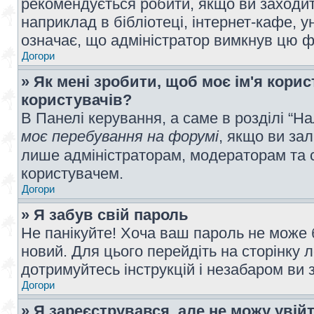
рекомендується робити, якщо ви заходит
наприклад в бібліотеці, інтернет-кафе, ун
означає, що адміністратор вимкнув цю ф
Догори
» Як мені зробити, щоб моє ім'я кори
користувачів?
В Панелі керування, а саме в розділі “
моє перебування на форумі
, якщо ви за
лише адміністраторам, модераторам та 
користувачем.
Догори
» Я забув свій пароль
Не панікуйте! Хоча ваш пароль не може 
новий. Для цього перейдіть на сторінку 
дотримуйтесь інструкцій і незабаром ви 
Догори
» Я зареєструвався, але не можу увій