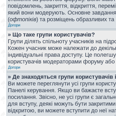
повідомлень, закриття, відкриття, перем
який вони модерують. Основне завдання 
(
офтопіків
) та розміщень образливих та
Догори
» Що таке групи користувачів?
Групи ділять спільноту учасників на під
Кожен учасник може належати до декілько
індивідуальні права доступу. Це полегшу
користувачів модераторами форуму або н
Догори
» Де знаходяться групи користувачів і
Ви можете переглянути усі групи користу
Панелі керування. Якщо ви бажаєте вступ
посилання. Звісно, не усі групи є загал
для вступу, деякі можуть бути закритими
відкритою, ви можете вступити до неї на