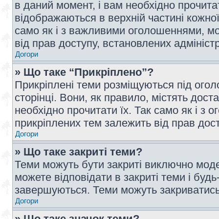
в даний момент, і вам необхідно прочи
відображаються в верхній частині кожної
само як і з важливими оголошеннями, м
від прав доступу, встановлених адмініс
Догори
» Що таке “Прикріплено”?
Прикріплені теми розміщуються під ого
сторінці. Вони, як правило, містять дос
необхідно прочитати їх. Так само як і з
прикріплених тем залежить від прав дос
Догори
» Що таке закриті теми?
Теми можуть бути закриті виключно мод
можете відповідати в закриті теми і буд
завершуються. Теми можуть закриватись 
Догори
» Що таке значок теми?