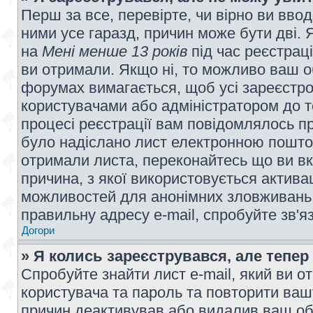
Перш за все, перевірте, чи вірно ви вво
ними усе гаразд, причин може бути дві.
на
Мені менше 13 років
під час реєстраці
ви отримали. Якщо ні, то можливо ваш о
форумах вимагається, щоб усі зареєстров
користувачами або адміністратором до т
процесі реєстрації вам повідомлялось пр
було надіслано лист електронною поштою
отримали листа, переконайтесь що ви вк
причина, з якої використовується актива
можливостей для анонімних зловживань 
правильну адресу e-mail, спробуйте зв'я
Догори
» Я колись зареєструвався, але тепер
Спробуйте знайти лист e-mail, який ви от
користувача та пароль та повторити ваш
причин деактивував або видалив ваш обл