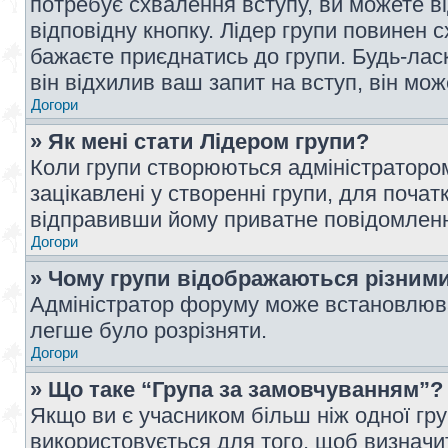
потребує схвалення вступу, ви можете ві
відповідну кнопку. Лідер групи повинен 
бажаєте приєднатись до групи. Будь-ласк
він відхилив ваш запит на вступ, він мож
Догори
» Як мені стати Лідером групи?
Коли групи створюються адміністратором
зацікавлені у створенні групи, для почат
відправивши йому приватне повідомлен
Догори
» Чому групи відображаються різним
Адміністратор форуму може встановлюва
легше було розрізняти.
Догори
» Що таке “Група за замовчуванням”?
Якщо ви є учасником більш ніж одної гр
використовується для того, щоб визначит