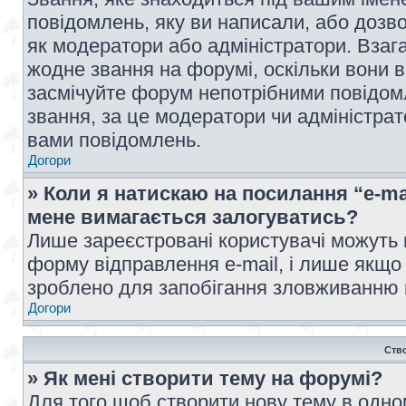
повідомлень, яку ви написали, або дозво
як модератори або адміністратори. Взаг
жодне звання на форумі, оскільки вони 
засмічуйте форум непотрібними повідомл
звання, за це модератори чи адміністра
вами повідомлень.
Догори
» Коли я натискаю на посилання “e-ma
мене вимагається залогуватись?
Лише зареєстровані користувачі можуть 
форму відправлення e-mail, і лише якщо
зроблено для запобігання зловживанню
Догори
Ств
» Як мені створити тему на форумі?
Для того щоб створити нову тему в одному