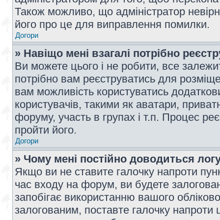
Також можливо, що адміністратор невірн
його про це для виправлення помилки.
Догори
» Навіщо мені взагалі потрібно реєст
Ви можете цього і не робити, все залежит
потрібно вам реєструватись для розміщен
вам можливість користуватись додаткови
користувачів, такими як аватари, приват
форуму, участь в групах і т.п. Процес ре
пройти його.
Догори
» Чому мені постійно доводиться лог
Якщо ви не ставите галочку напроти пун
час входу на форум, ви будете залогова
запобігає використанню вашого обліков
залогованим, поставте галочку напроти ц